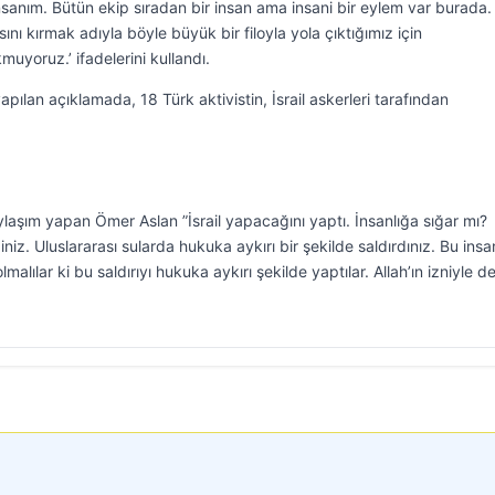
sanım. Bütün ekip sıradan bir insan ama insani bir eylem var burada.
ı kırmak adıyla böyle büyük bir filoyla yola çıktığımız için
yoruz.’ ifadelerini kullandı.
pılan açıklamada, 18 Türk aktivistin, İsrail askerleri tarafından
laşım yapan Ömer Aslan ”İsrail yapacağını yaptı. İnsanlığa sığar mı?
diniz. Uluslararası sularda hukuka aykırı bir şekilde saldırdınız. Bu insa
lılar ki bu saldırıyı hukuka aykırı şekilde yaptılar. Allah’ın izniyle 