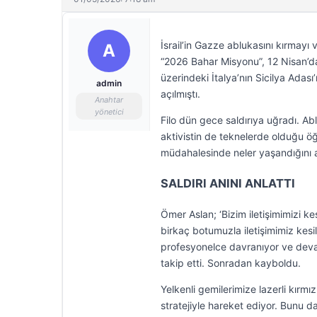
İsrail’in Gazze ablukasını kırmay
A
“2026 Bahar Misyonu”, 12 Nisan’d
üzerindeki İtalya’nın Sicilya Adası
admin
açılmıştı.
Anahtar
yönetici
Filo dün gece saldırıya uğradı. Abl
aktivistin de teknelerde olduğu öğr
müdahalesinde neler yaşandığını a
SALDIRI ANINI ANLATTI
Ömer Aslan; ‘Bizim iletişimimizi 
birkaç botumuzla iletişimimiz kes
profesyonelce davranıyor ve devaml
takip etti. Sonradan kayboldu.
Yelkenli gemilerimize lazerli kırmı
stratejiyle hareket ediyor. Bunu 