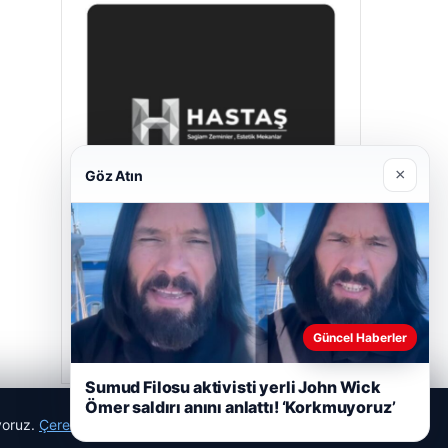
×
Göz Atın
Hastaş Beton
26/05/2026
Güncel Haberler
Sumud Filosu aktivisti yerli John Wick
Ömer saldırı anını anlattı! ‘Korkmuyoruz’
ıyoruz.
Çerez Politikamız
Reddet
Kabul Et