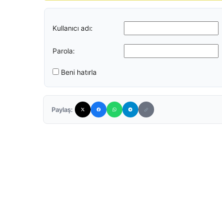
Kullanıcı adı:
Parola:
Beni hatırla
Paylaş: