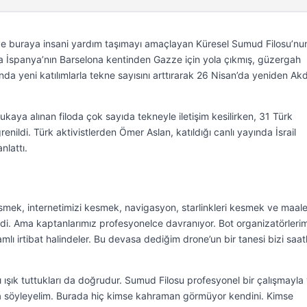
ı ve buraya insani yardım taşımayı amaçlayan Küresel Sumud Filosu’nu
a İspanya’nın Barselona kentinden Gazze için yola çıkmış, güzergah
’nda yeni katılımlarla tekne sayısını arttırarak 26 Nisan’da yeniden Ak
ukaya alınan filoda çok sayıda tekneyle iletişim kesilirken, 31 Türk
enildi. Türk aktivistlerden Ömer Aslan, katıldığı canlı yayında İsrail
nlattı.
kesmek, internetimizi kesmek, navigasyon, starlinkleri kesmek ve maal
ildi. Ama kaptanlarımız profesyonelce davranıyor. Bot organizatörleri
ı irtibat halindeler. Bu devasa dediğim drone’un bir tanesi bizi saat
zı ışık tuttukları da doğrudur. Sumud Filosu profesyonel bir çalışmayla
da söyleyelim. Burada hiç kimse kahraman görmüyor kendini. Kimse