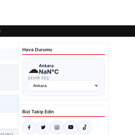
ı
Hava Durumu
☁
Ankara
NaN°C
ŞEHIR SEÇ
Bizi Takip Edin
#12802