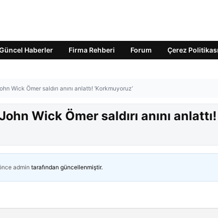
Güncel Haberler
Firma Rehberi
Forum
Çerez Politikas
John Wick Ömer saldırı anını anlattı! ‘Korkmuyoruz’
 John Wick Ömer saldırı anını anlattı!
 önce
admin
tarafından güncellenmiştir.