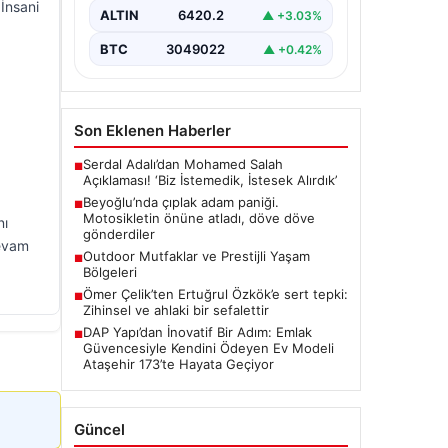
 İnsani
Sonrası", "content": "Beyoğlu
ALTIN
6420.2
▲ +3.03%
ilçesinde yaşanan olay,…
BTC
3049022
▲ +0.42%
Son Eklenen Haberler
Serdal Adalı’dan Mohamed Salah
■
Açıklaması! ‘Biz İstemedik, İstesek Alırdık’
Beyoğlu’nda çıplak adam paniği.
■
Motosikletin önüne atladı, döve döve
nı
gönderdiler
devam
Outdoor Mutfaklar ve Prestijli Yaşam
■
Bölgeleri
Ömer Çelik’ten Ertuğrul Özkök’e sert tepki:
■
Zihinsel ve ahlaki bir sefalettir
DAP Yapı’dan İnovatif Bir Adım: Emlak
■
Güvencesiyle Kendini Ödeyen Ev Modeli
Ataşehir 173’te Hayata Geçiyor
Güncel