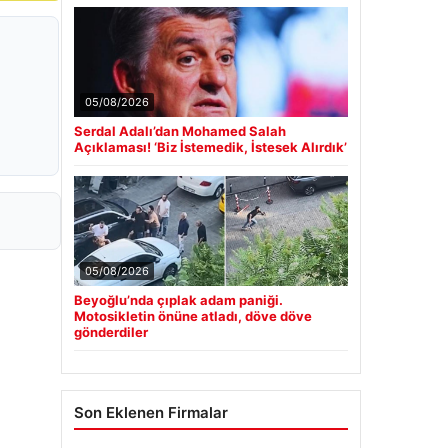
05/08/2026
Serdal Adalı’dan Mohamed Salah
Açıklaması! ‘Biz İstemedik, İstesek Alırdık’
05/08/2026
Beyoğlu’nda çıplak adam paniği.
Motosikletin önüne atladı, döve döve
gönderdiler
Son Eklenen Firmalar