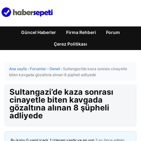
Güncel Haberler
Firma Rehberi
Forum
Çerez Politikası
Ana sayfa
›
Forumlar
›
Genel
›
Sultangazi’de kaza sonrası cinayetle
biten kavgada gözaltına alınan 8 şüpheli adliyede
Sultangazi’de kaza sonrası
cinayetle biten kavgada
gözaltına alınan 8 şüpheli
adliyede
Bu konu 0 yanıt içerir, 1 izleyen vardır ve en son
2 ay önce
admin