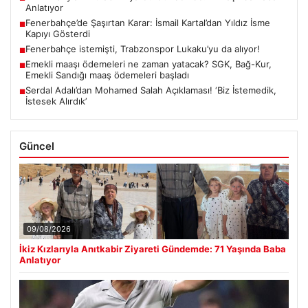
Anlatıyor
Fenerbahçe’de Şaşırtan Karar: İsmail Kartal’dan Yıldız İsme
■
Kapıyı Gösterdi
Fenerbahçe istemişti, Trabzonspor Lukaku’yu da alıyor!
■
Emekli maaşı ödemeleri ne zaman yatacak? SGK, Bağ-Kur,
■
Emekli Sandığı maaş ödemeleri başladı
Serdal Adalı’dan Mohamed Salah Açıklaması! ‘Biz İstemedik,
■
İstesek Alırdık’
Güncel
09/08/2026
İkiz Kızlarıyla Anıtkabir Ziyareti Gündemde: 71 Yaşında Baba
Anlatıyor