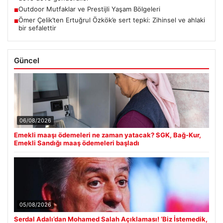
Outdoor Mutfaklar ve Prestijli Yaşam Bölgeleri
■
Ömer Çelik’ten Ertuğrul Özkök’e sert tepki: Zihinsel ve ahlaki
■
bir sefalettir
Güncel
06/08/2026
Emekli maaşı ödemeleri ne zaman yatacak? SGK, Bağ-Kur,
Emekli Sandığı maaş ödemeleri başladı
05/08/2026
Serdal Adalı’dan Mohamed Salah Açıklaması! ‘Biz İstemedik,