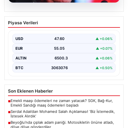
05.08.2026
Serdal Adalı’dan Mohamed Salah
Piyasa Verileri
Açıklaması! ‘Biz İstemedik, İstesek
Alırdık’
USD
47.60
▲ +0.06%
Beşiktaş Başkanı Serdal Adalı, futbol dünyasında sıkça
gündeme gelen Mohamed Salah transferiyle ilgili
EUR
55.05
▲ +0.07%
önemli…
ALTIN
6500.3
▲ +0.06%
BTC
3063076
▲ +0.50%
Son Eklenen Haberler
Emekli maaşı ödemeleri ne zaman yatacak? SGK, Bağ-Kur,
■
Emekli Sandığı maaş ödemeleri başladı
Serdal Adalı’dan Mohamed Salah Açıklaması! ‘Biz İstemedik,
■
İstesek Alırdık’
Beyoğlu’nda çıplak adam paniği. Motosikletin önüne atladı,
■
döve döve gönderdiler