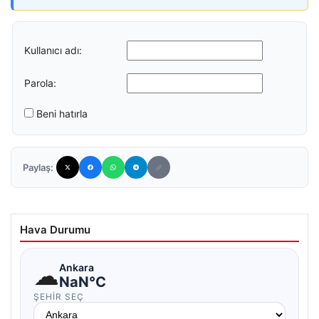
Kullanıcı adı:
Parola:
Beni hatırla
Paylaş:
Hava Durumu
☁
Ankara
NaN°C
ŞEHIR SEÇ