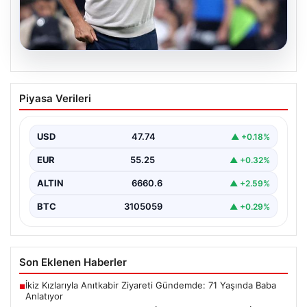
08.08.2026
Fenerbahçe’de Şaşırtan Karar: İsmail
Piyasa Verileri
Kartal’dan Yıldız İsme Kapıyı Gösterdi
Fenerbahçe, yeni sezon hazırlıklarına hız kesmeden
devam ederken, kulüp içi stratejilerde önemli bir
USD
47.74
▲ +0.18%
değişiklik…
EUR
55.25
▲ +0.32%
ALTIN
6660.6
▲ +2.59%
BTC
3105059
▲ +0.29%
Son Eklenen Haberler
İkiz Kızlarıyla Anıtkabir Ziyareti Gündemde: 71 Yaşında Baba
■
Anlatıyor