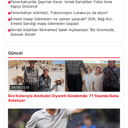
Fenerbahçe’de Şaşırtan Karar: İsmail Kartal’dan Yıldız İsme
■
Kapıyı Gösterdi
Fenerbahçe istemişti, Trabzonspor Lukaku’yu da alıyor!
■
Emekli maaşı ödemeleri ne zaman yatacak? SGK, Bağ-Kur,
■
Emekli Sandığı maaş ödemeleri başladı
Serdal Adalı’dan Mohamed Salah Açıklaması! ‘Biz İstemedik,
■
İstesek Alırdık’
Güncel
09/08/2026
İkiz Kızlarıyla Anıtkabir Ziyareti Gündemde: 71 Yaşında Baba
Anlatıyor