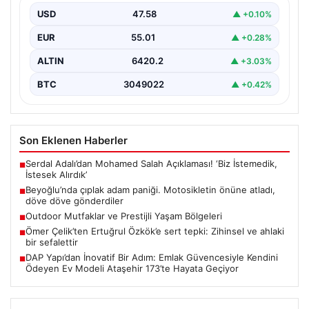
USD
47.58
▲ +0.10%
{"title": "Beyoğlu'nda Çıplak Adamın Panik Yaratan
Hareketleri ve Sonrası", "content": "Beyoğlu ilçesinde
EUR
55.01
▲ +0.28%
yaşanan olay,…
ALTIN
6420.2
▲ +3.03%
BTC
3049022
▲ +0.42%
Son Eklenen Haberler
Serdal Adalı’dan Mohamed Salah Açıklaması! ‘Biz İstemedik,
■
İstesek Alırdık’
Beyoğlu’nda çıplak adam paniği. Motosikletin önüne atladı,
■
döve döve gönderdiler
Outdoor Mutfaklar ve Prestijli Yaşam Bölgeleri
■
Ömer Çelik’ten Ertuğrul Özkök’e sert tepki: Zihinsel ve ahlaki
■
bir sefalettir
DAP Yapı’dan İnovatif Bir Adım: Emlak Güvencesiyle Kendini
■
Ödeyen Ev Modeli Ataşehir 173’te Hayata Geçiyor