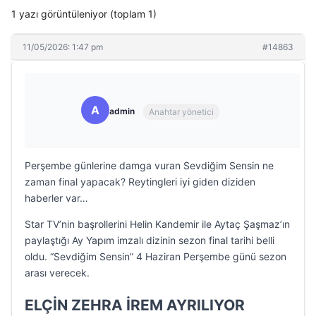
1 yazı görüntüleniyor (toplam 1)
11/05/2026: 1:47 pm
#14863
A
admin
Anahtar yönetici
Perşembe günlerine damga vuran Sevdiğim Sensin ne
zaman final yapacak? Reytingleri iyi giden diziden
haberler var…
Star TV’nin başrollerini Helin Kandemir ile Aytaç Şaşmaz’ın
paylaştığı Ay Yapım imzalı dizinin sezon final tarihi belli
oldu. “Sevdiğim Sensin” 4 Haziran Perşembe günü sezon
arası verecek.
ELÇİN ZEHRA İREM AYRILIYOR