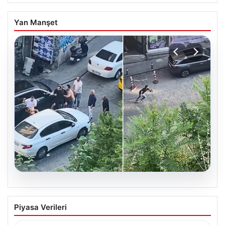
Yan Manşet
05.08.2026
Beyoğlu’nda çıplak adam paniği.
Piyasa Verileri
Motosikletin önüne atladı, döve döve
gönderdiler