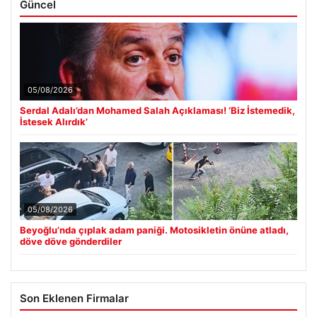
Güncel
05/08/2026
Serdal Adalı’dan Mohamed Salah Açıklaması! ‘Biz İstemedik,
İstesek Alırdık’
05/08/2026
Beyoğlu’nda çıplak adam paniği. Motosikletin önüne atladı,
döve döve gönderdiler
Son Eklenen Firmalar