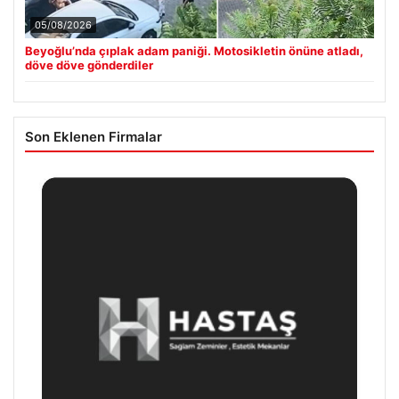
05/08/2026
Beyoğlu’nda çıplak adam paniği. Motosikletin önüne atladı,
döve döve gönderdiler
Son Eklenen Firmalar