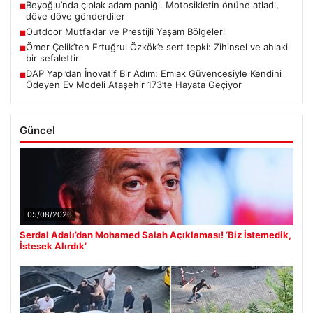
Beyoğlu’nda çıplak adam paniği. Motosikletin önüne atladı,
■
döve döve gönderdiler
Outdoor Mutfaklar ve Prestijli Yaşam Bölgeleri
■
Ömer Çelik’ten Ertuğrul Özkök’e sert tepki: Zihinsel ve ahlaki
■
bir sefalettir
DAP Yapı’dan İnovatif Bir Adım: Emlak Güvencesiyle Kendini
■
Ödeyen Ev Modeli Ataşehir 173’te Hayata Geçiyor
Güncel
05/08/2026
Serdal Adalı’dan Mohamed Salah Açıklaması! ‘Biz İstemedik,
İstesek Alırdık’