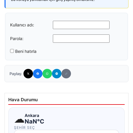
Kullanıcı adı:
Parola:
Beni hatırla
Paylaş:
Hava Durumu
☁
Ankara
NaN°C
ŞEHIR SEÇ