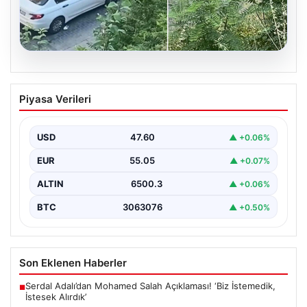
05.08.2026
Beyoğlu’nda çıplak adam paniği.
Piyasa Verileri
Motosikletin önüne atladı, döve döve
gönderdiler
USD
47.60
▲ +0.06%
{"title": "Beyoğlu'nda Çıplak Adamın Panik Yaratan
Hareketleri ve Sonrası", "content": "Beyoğlu ilçesinde
EUR
55.05
▲ +0.07%
yaşanan olay,…
ALTIN
6500.3
▲ +0.06%
BTC
3063076
▲ +0.50%
Son Eklenen Haberler
Serdal Adalı’dan Mohamed Salah Açıklaması! ‘Biz İstemedik,
■
İstesek Alırdık’