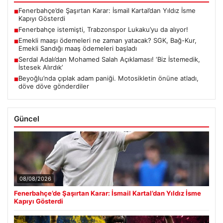
Fenerbahçe’de Şaşırtan Karar: İsmail Kartal’dan Yıldız İsme
■
Kapıyı Gösterdi
Fenerbahçe istemişti, Trabzonspor Lukaku’yu da alıyor!
■
Emekli maaşı ödemeleri ne zaman yatacak? SGK, Bağ-Kur,
■
Emekli Sandığı maaş ödemeleri başladı
Serdal Adalı’dan Mohamed Salah Açıklaması! ‘Biz İstemedik,
■
İstesek Alırdık’
Beyoğlu’nda çıplak adam paniği. Motosikletin önüne atladı,
■
döve döve gönderdiler
Güncel
08/08/2026
Fenerbahçe’de Şaşırtan Karar: İsmail Kartal’dan Yıldız İsme
Kapıyı Gösterdi