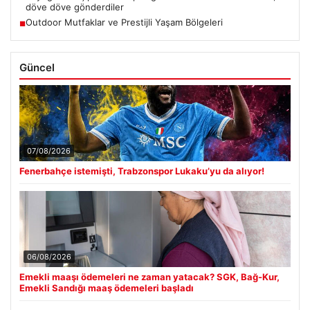
döve döve gönderdiler
Outdoor Mutfaklar ve Prestijli Yaşam Bölgeleri
■
Güncel
07/08/2026
Fenerbahçe istemişti, Trabzonspor Lukaku’yu da alıyor!
06/08/2026
Emekli maaşı ödemeleri ne zaman yatacak? SGK, Bağ-Kur,
Emekli Sandığı maaş ödemeleri başladı