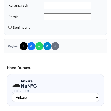
Kullanıcı adı:
Parola:
Beni hatırla
Paylaş:
Hava Durumu
☁
Ankara
NaN°C
ŞEHIR SEÇ