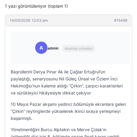
1 yazı görüntüleniyor (toplam 1)
14/05/2026: 12:03 pm
#15499
A
admin
Anahtar yönetici
Başrollerini Derya Pınar Ak ile Çağlar Ertuğrul’un
paylaştığı, senaryosunu Nil Güleç Ünsal ve Özlem İnci
Hekimoğlu’nun kaleme aldığı “Çirkin”, çarpıcı karakterleri
ve sürükleyici hikâyesiyle dikkat çekiyor.
10 Mayıs Pazar akşamı yedinci bölümüyle ekranlara gelen
“Çirkin” reytinglerde yükselerek ikinci sıraya yerleşmeyi
başarmıştı.
Yönetmenliğini Burcu Alptekin ve Merve Çolak’ın
üstlendiği dizi için 8. bölümde sezon finali kararı verildi.