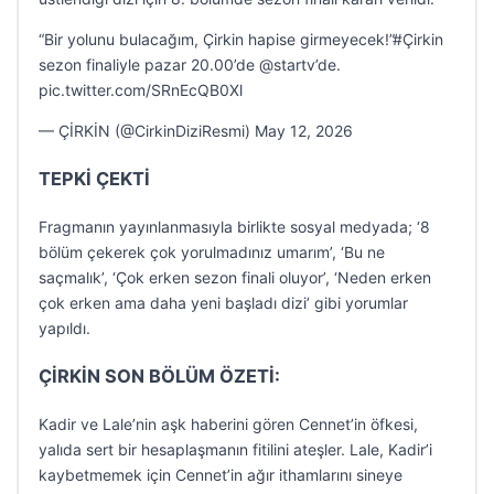
“Bir yolunu bulacağım, Çirkin hapise girmeyecek!”#Çirkin
sezon finaliyle pazar 20.00’de @startv’de.
pic.twitter.com/SRnEcQB0Xl
— ÇİRKİN (@CirkinDiziResmi) May 12, 2026
TEPKİ ÇEKTİ
Fragmanın yayınlanmasıyla birlikte sosyal medyada; ‘8
bölüm çekerek çok yorulmadınız umarım’, ‘Bu ne
saçmalık’, ‘Çok erken sezon finali oluyor’, ‘Neden erken
çok erken ama daha yeni başladı dizi’ gibi yorumlar
yapıldı.
ÇİRKİN SON BÖLÜM ÖZETİ:
Kadir ve Lale’nin aşk haberini gören Cennet’in öfkesi,
yalıda sert bir hesaplaşmanın fitilini ateşler. Lale, Kadir’i
kaybetmemek için Cennet’in ağır ithamlarını sineye