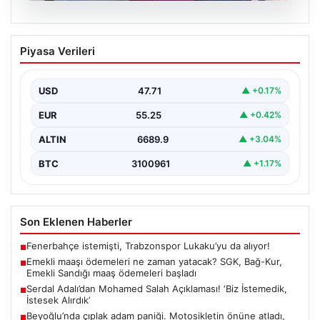
06.08.2026
Emekli maaşı ödemeleri ne zaman
Piyasa Verileri
yatacak? SGK, Bağ-Kur, Emekli Sandığı
maaş ödemeleri başladı
USD
47.71
▲ +0.17%
EUR
55.25
▲ +0.42%
ALTIN
6689.9
▲ +3.04%
BTC
3100961
▲ +1.17%
Son Eklenen Haberler
Fenerbahçe istemişti, Trabzonspor Lukaku’yu da alıyor!
■
Emekli maaşı ödemeleri ne zaman yatacak? SGK, Bağ-Kur,
■
Emekli Sandığı maaş ödemeleri başladı
Serdal Adalı’dan Mohamed Salah Açıklaması! ‘Biz İstemedik,
■
İstesek Alırdık’
Beyoğlu’nda çıplak adam paniği. Motosikletin önüne atladı,
■