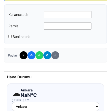
Kullanıcı adı:
Parola:
Beni hatırla
Paylaş:
Hava Durumu
☁
Ankara
NaN°C
ŞEHIR SEÇ