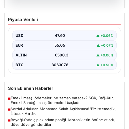
05.08.2026
Serdal Adalı’dan Mohamed Salah
Piyasa Verileri
Açıklaması! ‘Biz İstemedik, İstesek
Alırdık’
USD
47.60
▲ +0.06%
Beşiktaş Başkanı Serdal Adalı, futbol dünyasında sıkça
gündeme gelen Mohamed Salah transferiyle ilgili
EUR
55.05
▲ +0.07%
önemli…
ALTIN
6500.3
▲ +0.06%
BTC
3063076
▲ +0.50%
Son Eklenen Haberler
Emekli maaşı ödemeleri ne zaman yatacak? SGK, Bağ-Kur,
■
Emekli Sandığı maaş ödemeleri başladı
Serdal Adalı’dan Mohamed Salah Açıklaması! ‘Biz İstemedik,
■
İstesek Alırdık’
Beyoğlu’nda çıplak adam paniği. Motosikletin önüne atladı,
■
döve döve gönderdiler