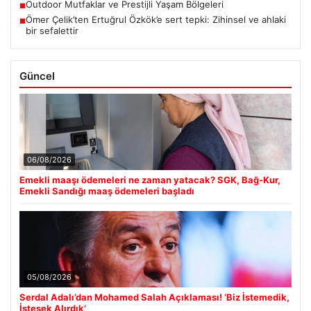
Outdoor Mutfaklar ve Prestijli Yaşam Bölgeleri
■
Ömer Çelik’ten Ertuğrul Özkök’e sert tepki: Zihinsel ve ahlaki
■
bir sefalettir
Güncel
06/08/2026
Emekli maaşı ödemeleri ne zaman yatacak? SGK, Bağ-Kur,
Emekli Sandığı maaş ödemeleri başladı
05/08/2026
Serdal Adalı’dan Mohamed Salah Açıklaması! ‘Biz İstemedik,
İstesek Alırdık’