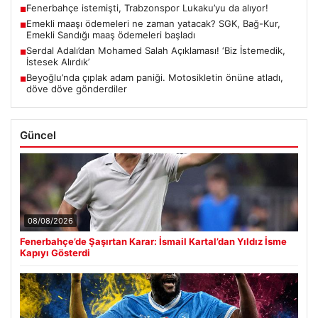
Fenerbahçe istemişti, Trabzonspor Lukaku’yu da alıyor!
■
Emekli maaşı ödemeleri ne zaman yatacak? SGK, Bağ-Kur,
■
Emekli Sandığı maaş ödemeleri başladı
Serdal Adalı’dan Mohamed Salah Açıklaması! ‘Biz İstemedik,
■
İstesek Alırdık’
Beyoğlu’nda çıplak adam paniği. Motosikletin önüne atladı,
■
döve döve gönderdiler
Güncel
08/08/2026
Fenerbahçe’de Şaşırtan Karar: İsmail Kartal’dan Yıldız İsme
Kapıyı Gösterdi