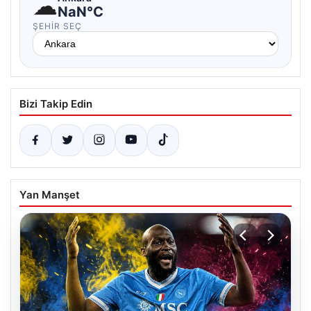
☁
NaN°C
ŞEHIR SEÇ
Bizi Takip Edin
Yan Manşet