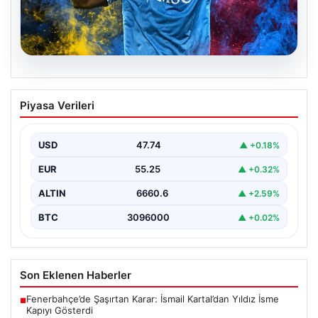
07.08.2026
Fenerbahçe istemişti, Trabzonspor
Piyasa Verileri
Lukaku’yu da alıyor!
USD
47.74
▲ +0.18%
EUR
55.25
▲ +0.32%
ALTIN
6660.6
▲ +2.59%
BTC
3096000
▲ +0.02%
Son Eklenen Haberler
Fenerbahçe’de Şaşırtan Karar: İsmail Kartal’dan Yıldız İsme
■
Kapıyı Gösterdi