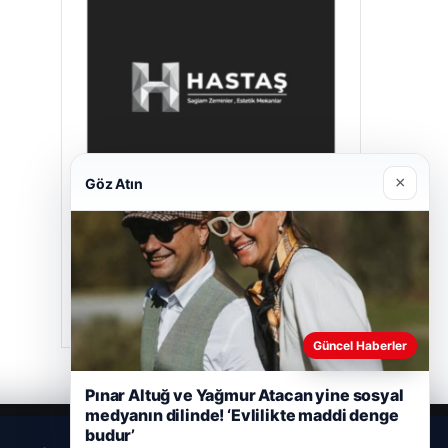
×
Göz Atın
Hastaş Beton
26/05/2026
Güncel Haberler
Pınar Altuğ ve Yağmur Atacan yine sosyal
medyanın dilinde! ‘Evlilikte maddi denge
budur’