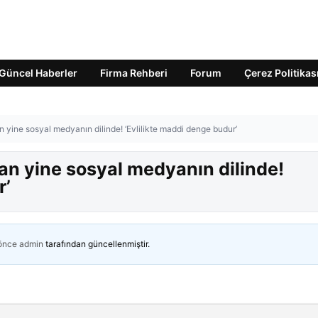
Güncel Haberler
Firma Rehberi
Forum
Çerez Politikas
 yine sosyal medyanın dilinde! ‘Evlilikte maddi denge budur’
an yine sosyal medyanın dilinde!
r’
 önce
admin
tarafından güncellenmiştir.