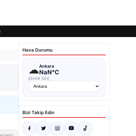
ı
Hava Durumu
☁
Ankara
NaN°C
ŞEHIR SEÇ
Bizi Takip Edin
#21602