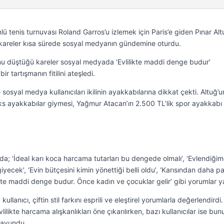
 tenis turnuvası Roland Garros’u izlemek için Paris’e giden Pınar Al
ı kareler kısa sürede sosyal medyanın gündemine oturdu.
unu düştüğü kareler sosyal medyada ‘Evlilikte maddi denge budur’
r tartışmanın fitilini ateşledi.
 sosyal medya kullanıcıları ikilinin ayakkabılarına dikkat çekti. Altuğ’u
ks ayakkabılar giymesi, Yağmur Atacan’ın 2.500 TL’lik spor ayakkabı 
; ‘İdeal karı koca harcama tutarları bu dengede olmalı’, ‘Evlendiği
yecek’, ‘Evin bütçesini kimin yönettiği belli oldu’, ‘Karısından daha pa
likte maddi denge budur. Önce kadın ve çocuklar gelir’ gibi yorumlar ya
llanıcı, çiftin stil farkını esprili ve eleştirel yorumlarla değerlendirdi.
ikte harcama alışkanlıkları öne çıkarılırken, bazı kullanıcılar ise bun
savundu.