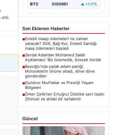
BTC
3100961
▲ +1.17%
n
etti.
Son Eklenen Haberler
Emekli maaşı ödemeleri ne zaman
■
yatacak? SGK, Bağ-Kur, Emekli Sandığı
maaş ödemeleri başladı
Serdal Adalı’dan Mohamed Salah
■
Açıklaması! ‘Biz İstemedik, İstesek Alırdık’
Beyoğlu’nda çıplak adam paniği.
■
Motosikletin önüne atladı, döve döve
gönderdiler
Outdoor Mutfaklar ve Prestijli Yaşam
■
Bölgeleri
Ömer Çelik’ten Ertuğrul Özkök’e sert tepki:
■
Zihinsel ve ahlaki bir sefalettir
Güncel