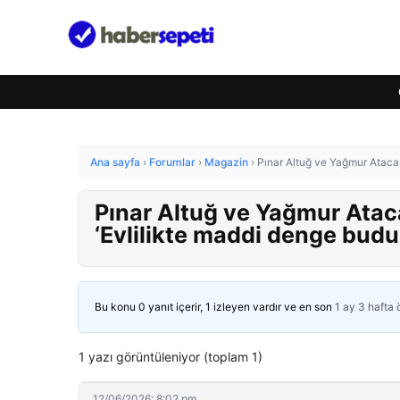
Ana sayfa
›
Forumlar
›
Magazin
›
Pınar Altuğ ve Yağmur Atacan
Pınar Altuğ ve Yağmur Atac
‘Evlilikte maddi denge budu
Bu konu 0 yanıt içerir, 1 izleyen vardır ve en son
1 ay 3 hafta
1 yazı görüntüleniyor (toplam 1)
12/06/2026: 8:02 pm