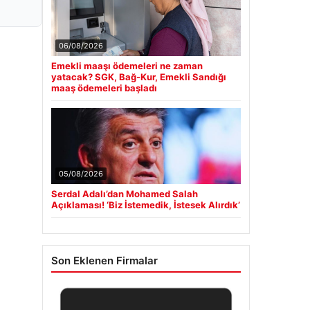
06/08/2026
Emekli maaşı ödemeleri ne zaman
yatacak? SGK, Bağ-Kur, Emekli Sandığı
maaş ödemeleri başladı
05/08/2026
Serdal Adalı’dan Mohamed Salah
Açıklaması! ‘Biz İstemedik, İstesek Alırdık’
Son Eklenen Firmalar