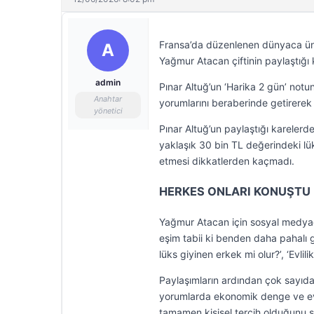
Fransa’da düzenlenen dünyaca ünlü
A
Yağmur Atacan çiftinin paylaştığ
admin
Pınar Altuğ’un ‘Harika 2 gün’ not
Anahtar
yorumlarını beraberinde getirerek bi
yönetici
Pınar Altuğ’un paylaştığı karelerde
yaklaşık 30 bin TL değerindeki lü
etmesi dikkatlerden kaçmadı.
HERKES ONLARI KONUŞTU
Yağmur Atacan için sosyal medyada
eşim tabii ki benden daha pahalı gi
lüks giyinen erkek mi olur?’, ‘Evli
Paylaşımların ardından çok sayıda ku
yorumlarda ekonomik denge ve evlil
tamamen kişisel tercih olduğunu 