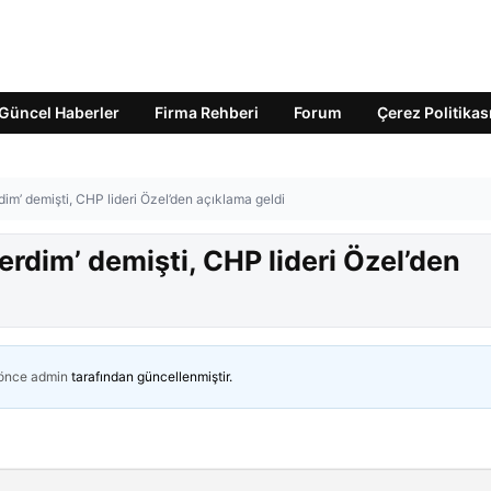
Güncel Haberler
Firma Rehberi
Forum
Çerez Politikas
im’ demişti, CHP lideri Özel’den açıklama geldi
erdim’ demişti, CHP lideri Özel’den
 önce
admin
tarafından güncellenmiştir.