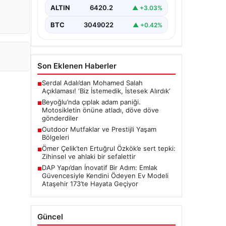
Sonrası", "content": "Beyoğlu
ALTIN
6420.2
▲ +3.03%
ilçesinde yaşanan olay,…
BTC
3049022
▲ +0.42%
Son Eklenen Haberler
Serdal Adalı’dan Mohamed Salah
■
Açıklaması! ‘Biz İstemedik, İstesek Alırdık’
Beyoğlu’nda çıplak adam paniği.
■
Motosikletin önüne atladı, döve döve
gönderdiler
Outdoor Mutfaklar ve Prestijli Yaşam
■
Bölgeleri
Ömer Çelik’ten Ertuğrul Özkök’e sert tepki:
■
Zihinsel ve ahlaki bir sefalettir
DAP Yapı’dan İnovatif Bir Adım: Emlak
■
Güvencesiyle Kendini Ödeyen Ev Modeli
Ataşehir 173’te Hayata Geçiyor
Güncel