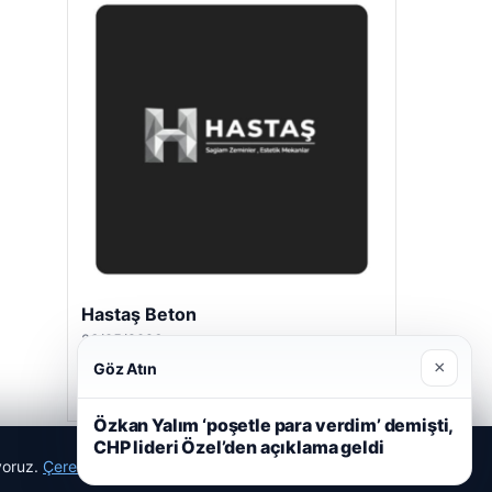
Hastaş Beton
26/05/2026
×
Göz Atın
Özkan Yalım ‘poşetle para verdim’ demişti,
CHP lideri Özel’den açıklama geldi
ıyoruz.
Çerez Politikamız
Reddet
Kabul Et