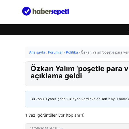
Ana sayfa
›
Forumlar
›
Politika
›
Özkan Yalım ‘poşetle para verd
Özkan Yalım ‘poşetle para v
açıklama geldi
Bu konu 0 yanıt içerir, 1 izleyen vardır ve en son
2 ay 3 hafta
1 yazı görüntüleniyor (toplam 1)
11/05/2026: 6:16 am