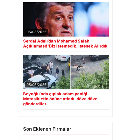
05/08/2026
Serdal Adalı’dan Mohamed Salah
Açıklaması! ‘Biz İstemedik, İstesek Alırdık’
05/08/2026
Beyoğlu’nda çıplak adam paniği.
Motosikletin önüne atladı, döve döve
gönderdiler
Son Eklenen Firmalar