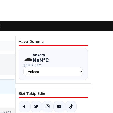
ı
Hava Durumu
☁
Ankara
NaN°C
ŞEHIR SEÇ
Bizi Takip Edin
#14695