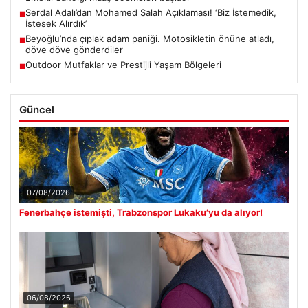
Serdal Adalı’dan Mohamed Salah Açıklaması! ‘Biz İstemedik,
■
İstesek Alırdık’
Beyoğlu’nda çıplak adam paniği. Motosikletin önüne atladı,
■
döve döve gönderdiler
Outdoor Mutfaklar ve Prestijli Yaşam Bölgeleri
■
Güncel
07/08/2026
Fenerbahçe istemişti, Trabzonspor Lukaku’yu da alıyor!
06/08/2026