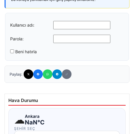
Kullanıcı adı:
Parola:
Beni hatırla
Paylaş:
Hava Durumu
☁
Ankara
NaN°C
ŞEHIR SEÇ