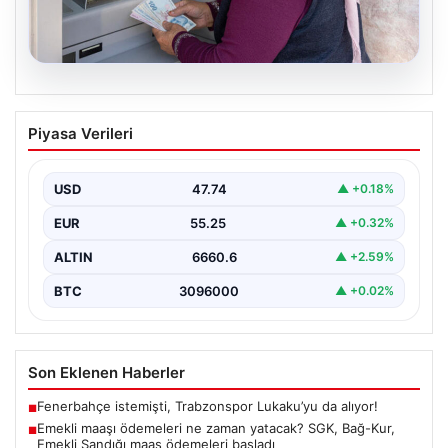
06.08.2026
Emekli maaşı ödemeleri ne zaman
Piyasa Verileri
yatacak? SGK, Bağ-Kur, Emekli Sandığı
maaş ödemeleri başladı
USD
47.74
▲ +0.18%
EUR
55.25
▲ +0.32%
ALTIN
6660.6
▲ +2.59%
BTC
3096000
▲ +0.02%
Son Eklenen Haberler
Fenerbahçe istemişti, Trabzonspor Lukaku’yu da alıyor!
■
Emekli maaşı ödemeleri ne zaman yatacak? SGK, Bağ-Kur,
■
Emekli Sandığı maaş ödemeleri başladı