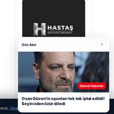
×
Göz Atın
Hastaş Beton
26/05/2026
Güncel Haberler
Ozan Güven’in oyunları tek tek iptal edildi!
Seyirciden özür diledi
ıyoruz.
Çerez Politikamız
Reddet
Kabul Et