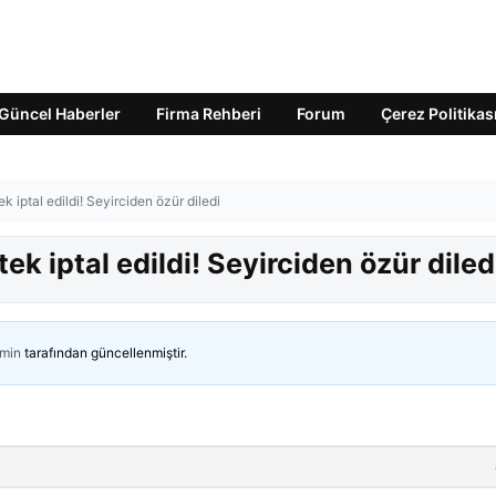
Güncel Haberler
Firma Rehberi
Forum
Çerez Politikas
k iptal edildi! Seyirciden özür diledi
ek iptal edildi! Seyirciden özür diled
min
tarafından güncellenmiştir.