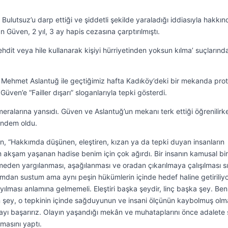
Bulutsuz’u darp ettiği ve şiddetli şekilde yaraladığı iddiasıyla hakkın
Güven, 2 yıl, 3 ay hapis cezasına çarptırılmıştı.
ehdit veya hile kullanarak kişiyi hürriyetinden yoksun kılma’ suçlarınd
 Mehmet Aslantuğ ile geçtiğimiz hafta Kadıköy’deki bir mekanda pro
ven’e “Failler dışarı” sloganlarıyla tepki gösterdi.
ralarına yansıdı. Güven ve Aslantuğ’un mekanı terk ettiği öğrenilirk
ündem oldu.
, “Hakkımda düşünen, eleştiren, kızan ya da tepki duyan insanların
akşam yaşanan hadise benim için çok ağırdı. Bir insanın kamusal bir
meden yargılanması, aşağılanması ve oradan çıkarılmaya çalışılması sı
ımdan sustum ama aynı peşin hükümlerin içinde hedef haline getiriliy
yılması anlamına gelmemeli. Eleştiri başka şeydir, linç başka şey. Be
n şey, o tepkinin içinde sağduyunun ve insani ölçünün kaybolmuş olm
ayı başarırız. Olayın yaşandığı mekân ve muhataplarını önce adalete
masını yaptı.