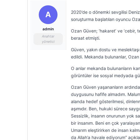
2020’de o dönemki sevgilisi Deniz 
A
soruşturma başlatılan oyuncu Ozan 
admin
Ozan Güven; ‘hakaret’ ve ‘cebir, t
Anahtar
beraat etmişti.
yönetici
Güven, yakın dostu ve meslektaşı
edildi. Mekanda bulunanlar, Ozan Gü
O anlar mekanda bulunanların kame
görüntüler ise sosyal medyada g
Ozan Güven yaşananların ardından
duygusunu hafife almadım. Malum 
alanda hedef gösterilmesi, dinlen
aşımıdır. Ben, hukuki sürece sayg
Sessizlik, insanın onurunun yok sa
bir insanım. Beni en çok yaralaya
Umarım eleştirirken de insan kalm
da Allah’a havale ediyorum” açıkla