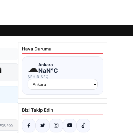
ı
Hava Durumu
☁
Ankara
i
NaN°C
ŞEHIR SEÇ
Bizi Takip Edin
#20455