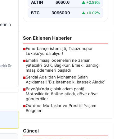
ALTIN
6660.6
▲ +2.59%
BTC
3096000
▲ +0.02%
erinin
Son Eklenen Haberler
Fenerbahçe istemişti, Trabzonspor
■
Lukaku’yu da alıyor!
Emekli maaşı ödemeleri ne zaman
■
yatacak? SGK, Bağ-Kur, Emekli Sandığı
şekkür
maaş ödemeleri başladı
Serdal Adalı’dan Mohamed Salah
■
Açıklaması! ‘Biz İstemedik, İstesek Alırdık’
Beyoğlu’nda çıplak adam paniği.
■
Motosikletin önüne atladı, döve döve
gönderdiler
Outdoor Mutfaklar ve Prestijli Yaşam
■
Bölgeleri
Güncel