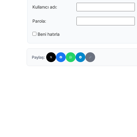
Kullanıcı adı:
Parola:
Beni hatırla
Paylaş: