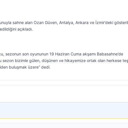
 oyunuyla sahne alan Ozan Güven, Antalya, Ankara ve İzmir’deki gösteril
dildiğini açıkladı.
uncu, sezonun son oyununun 19 Haziran Cuma akşamı Babasahne’de
 “Bu sezon bizimle gülen, düşünen ve hikayemize ortak olan herkese te
den buluşmak üzere” dedi.