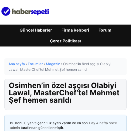
Güncel Haberler
Firma Rehberi
Forum
Çerez Politikası
Ana sayfa
›
Forumlar
›
Magazin
›
Osimhen’in özel aşçısı Olabiyi
Lawal, MasterChef’te! Mehmet Şef hemen sarıldı
Osimhen’in özel aşçısı Olabiyi
Lawal, MasterChef’te! Mehmet
Şef hemen sarıldı
Bu konu 0 yanıt içerir, 1 izleyen vardır ve en son
1 ay 4 hafta önce
admin
tarafından güncellenmiştir.