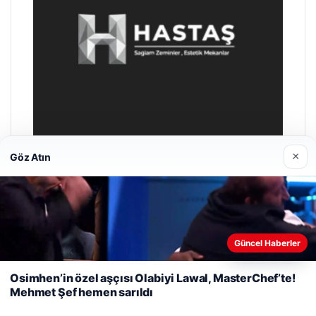
×
Göz Atın
Prenses Night Club
29/04/2026
Web sitemizi nasıl kullandığınızı daha iyi anlayabilmek,
Güncel Haberler
deneyiminizi kişiselleştirmek ve geliştirmek amacıyla çerezler
kullanıyoruz.
Çerez Politikamız
Osimhen’in özel aşçısı Olabiyi Lawal, MasterChef’te!
Mehmet Şef hemen sarıldı
Reddet
Kabul Et