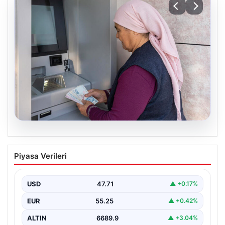
06.08.2026
Emekli maaşı ödemeleri ne zaman
Piyasa Verileri
yatacak? SGK, Bağ-Kur, Emekli Sandığı
maaş ödemeleri başladı
USD
47.71
▲ +0.17%
EUR
55.25
▲ +0.42%
ALTIN
6689.9
▲ +3.04%