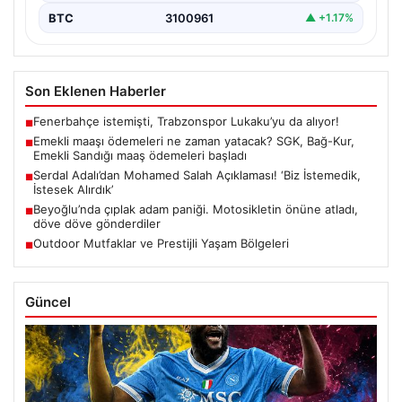
BTC
3100961
▲ +1.17%
Son Eklenen Haberler
Fenerbahçe istemişti, Trabzonspor Lukaku’yu da alıyor!
■
Emekli maaşı ödemeleri ne zaman yatacak? SGK, Bağ-Kur,
■
Emekli Sandığı maaş ödemeleri başladı
Serdal Adalı’dan Mohamed Salah Açıklaması! ‘Biz İstemedik,
■
İstesek Alırdık’
Beyoğlu’nda çıplak adam paniği. Motosikletin önüne atladı,
■
döve döve gönderdiler
Outdoor Mutfaklar ve Prestijli Yaşam Bölgeleri
■
Güncel