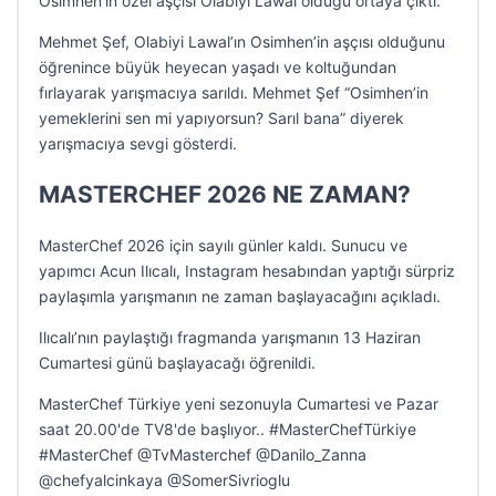
Osimhen’in özel aşçısı Olabiyi Lawal olduğu ortaya çıktı.
Mehmet Şef, Olabiyi Lawal’ın Osimhen’in aşçısı olduğunu
öğrenince büyük heyecan yaşadı ve koltuğundan
fırlayarak yarışmacıya sarıldı. Mehmet Şef “Osimhen’in
yemeklerini sen mi yapıyorsun? Sarıl bana” diyerek
yarışmacıya sevgi gösterdi.
MASTERCHEF 2026 NE ZAMAN?
MasterChef 2026 için sayılı günler kaldı. Sunucu ve
yapımcı Acun Ilıcalı, Instagram hesabından yaptığı sürpriz
paylaşımla yarışmanın ne zaman başlayacağını açıkladı.
Ilıcalı’nın paylaştığı fragmanda yarışmanın 13 Haziran
Cumartesi günü başlayacağı öğrenildi.
MasterChef Türkiye yeni sezonuyla Cumartesi ve Pazar
saat 20.00'de TV8'de başlıyor.. #MasterChefTürkiye
#MasterChef @TvMasterchef @Danilo_Zanna
@chefyalcinkaya @SomerSivrioglu