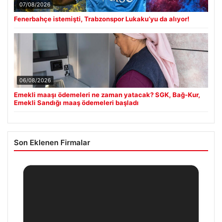
07/08/2026
Fenerbahçe istemişti, Trabzonspor Lukaku’yu da alıyor!
06/08/2026
Emekli maaşı ödemeleri ne zaman yatacak? SGK, Bağ-Kur,
Emekli Sandığı maaş ödemeleri başladı
Son Eklenen Firmalar