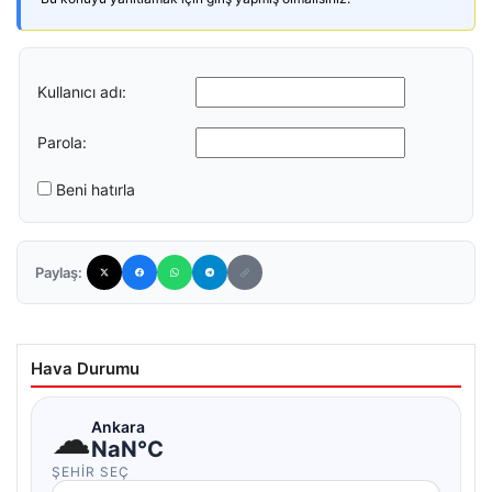
Kullanıcı adı:
Parola:
Beni hatırla
Paylaş:
Hava Durumu
☁
Ankara
NaN°C
ŞEHIR SEÇ