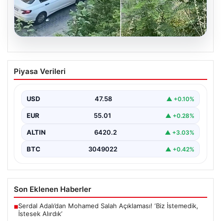
05.08.2026
Beyoğlu’nda çıplak adam paniği.
Piyasa Verileri
Motosikletin önüne atladı, döve döve
gönderdiler
USD
47.58
▲ +0.10%
{"title": "Beyoğlu'nda Çıplak Adamın Panik Yaratan
Hareketleri ve Sonrası", "content": "Beyoğlu ilçesinde
EUR
55.01
▲ +0.28%
yaşanan olay,…
ALTIN
6420.2
▲ +3.03%
BTC
3049022
▲ +0.42%
Son Eklenen Haberler
Serdal Adalı’dan Mohamed Salah Açıklaması! ‘Biz İstemedik,
■
İstesek Alırdık’