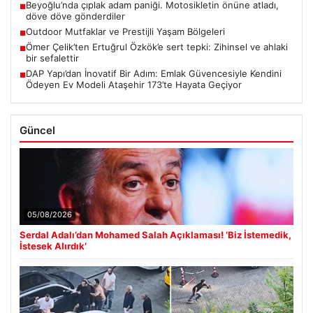
Beyoğlu’nda çıplak adam paniği. Motosikletin önüne atladı,
■
döve döve gönderdiler
Outdoor Mutfaklar ve Prestijli Yaşam Bölgeleri
■
Ömer Çelik’ten Ertuğrul Özkök’e sert tepki: Zihinsel ve ahlaki
■
bir sefalettir
DAP Yapı’dan İnovatif Bir Adım: Emlak Güvencesiyle Kendini
■
Ödeyen Ev Modeli Ataşehir 173’te Hayata Geçiyor
Güncel
05/08/2026
Serdal Adalı’dan Mohamed Salah Açıklaması! ‘Biz İstemedik,
İstesek Alırdık’