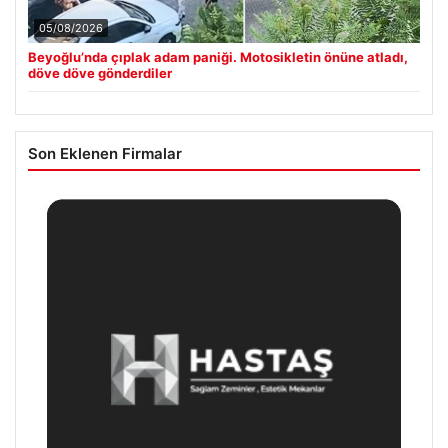
05/08/2026
Beyoğlu’nda çıplak adam paniği. Motosikletin önüne atladı,
döve döve gönderdiler
Son Eklenen Firmalar