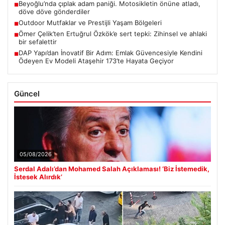
Beyoğlu’nda çıplak adam paniği. Motosikletin önüne atladı,
■
döve döve gönderdiler
Outdoor Mutfaklar ve Prestijli Yaşam Bölgeleri
■
Ömer Çelik’ten Ertuğrul Özkök’e sert tepki: Zihinsel ve ahlaki
■
bir sefalettir
DAP Yapı’dan İnovatif Bir Adım: Emlak Güvencesiyle Kendini
■
Ödeyen Ev Modeli Ataşehir 173’te Hayata Geçiyor
Güncel
05/08/2026
Serdal Adalı’dan Mohamed Salah Açıklaması! ‘Biz İstemedik,
İstesek Alırdık’