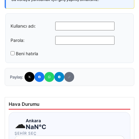
Kullanıcı adı:
Parola:
Beni hatırla
Paylaş:
Hava Durumu
☁
Ankara
NaN°C
ŞEHIR SEÇ