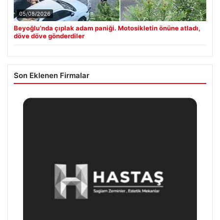
05/08/2026
Beyoğlu’nda çıplak adam paniği. Motosikletin önüne atladı,
döve döve gönderdiler
Son Eklenen Firmalar