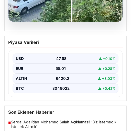
05.08.2026
Beyoğlu’nda çıplak adam paniği.
Piyasa Verileri
Motosikletin önüne atladı, döve döve
gönderdiler
USD
47.58
▲ +0.10%
{"title": "Beyoğlu'nda Çıplak Adamın Panik Yaratan
Hareketleri ve Sonrası", "content": "Beyoğlu ilçesinde
EUR
55.01
▲ +0.28%
yaşanan olay,…
ALTIN
6420.2
▲ +3.03%
BTC
3049022
▲ +0.42%
Son Eklenen Haberler
Serdal Adalı’dan Mohamed Salah Açıklaması! ‘Biz İstemedik,
■
İstesek Alırdık’