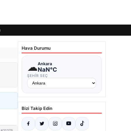
ı
Hava Durumu
☁
Ankara
NaN°C
ŞEHIR SEÇ
Bizi Takip Edin
#21275