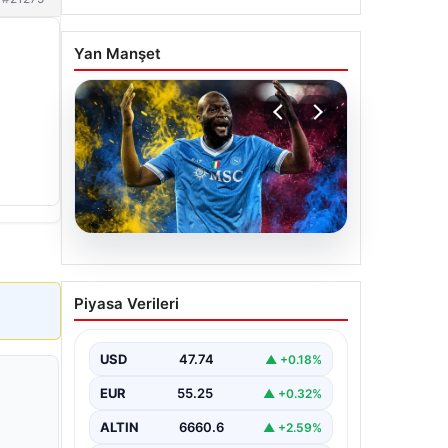
Yan Manşet
07.08.2026
Fenerbahçe istemişti,
Piyasa Verileri
Trabzonspor Lukaku’yu da
alıyor!
USD
47.74
▲ +0.18%
EUR
55.25
▲ +0.32%
ALTIN
6660.6
▲ +2.59%