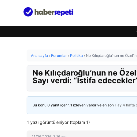
Ana sayfa
›
Forumlar
›
Politika
›
Ne Kılıçdaroğlu’nun ne Özel’in
Ne Kılıçdaroğlu’nun ne Özel’
Sayı verdi: “İstifa edecekler
Bu konu 0 yanıt içerir, 1 izleyen vardır ve en son
1 ay 4 hafta
1 yazı görüntüleniyor (toplam 1)
11/06/2026: 7:16 am