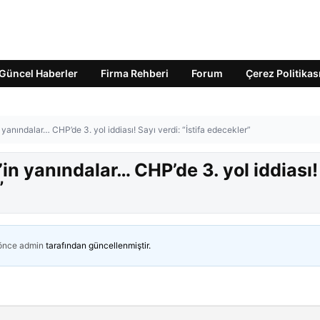
Güncel Haberler
Firma Rehberi
Forum
Çerez Politikas
 yanındalar… CHP’de 3. yol iddiası! Sayı verdi: “İstifa edecekler”
in yanındalar… CHP’de 3. yol iddiası!
”
 önce
admin
tarafından güncellenmiştir.