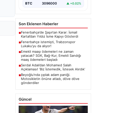
BTC
3096000
▲ +0.02%
Son Eklenen Haberler
Fenerbahçe’de Şaşırtan Karar: İsmail
■
Kartal’dan Yıldız İsme Kapıyı Gösterdi
Fenerbahçe istemişti, Trabzonspor
■
Lukaku’yu da alıyor!
Emekli maaşı ödemeleri ne zaman
■
yatacak? SGK, Bağ-Kur, Emekli Sandığı
maaş ödemeleri başladı
Serdal Adalı’dan Mohamed Salah
■
Açıklaması! ‘Biz İstemedik, İstesek Alırdık’
Beyoğlu’nda çıplak adam paniği.
■
Motosikletin önüne atladı, döve döve
gönderdiler
Güncel