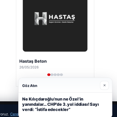
Hastaş Beton
26/05/2026
×
Göz Atın
Ne Kılıçdaroğlu’nun ne Özel’in
yanındalar… CHP’de 3. yol iddiası! Sayı
verdi: “İstifa edecekler”
ıyoruz.
Çerez Politikamız
Reddet
Kabul Et