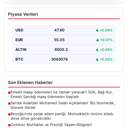
05.08.2026
Serdal Adalı’dan Mohamed Salah
Piyasa Verileri
Açıklaması! ‘Biz İstemedik, İstesek
Alırdık’
USD
47.60
▲ +0.06%
Beşiktaş Başkanı Serdal Adalı, futbol dünyasında sıkça
gündeme gelen Mohamed Salah transferiyle ilgili
EUR
55.05
▲ +0.07%
önemli…
ALTIN
6500.3
▲ +0.06%
BTC
3063076
▲ +0.50%
Son Eklenen Haberler
Emekli maaşı ödemeleri ne zaman yatacak? SGK, Bağ-Kur,
■
Emekli Sandığı maaş ödemeleri başladı
Serdal Adalı’dan Mohamed Salah Açıklaması! ‘Biz İstemedik,
■
İstesek Alırdık’
Beyoğlu’nda çıplak adam paniği. Motosikletin önüne atladı,
■
döve döve gönderdiler
Outdoor Mutfaklar ve Prestijli Yaşam Bölgeleri
■