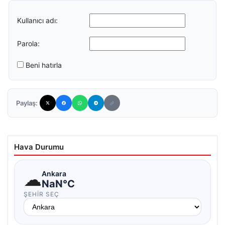
Kullanıcı adı:
Parola:
Beni hatırla
Paylaş:
Hava Durumu
☁
Ankara
NaN°C
ŞEHIR SEÇ