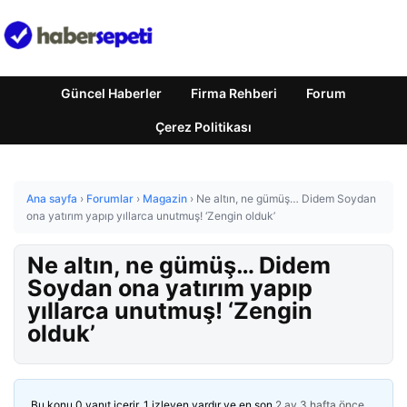
Güncel Haberler
Firma Rehberi
Forum
Çerez Politikası
Ana sayfa
›
Forumlar
›
Magazin
›
Ne altın, ne gümüş… Didem Soydan
ona yatırım yapıp yıllarca unutmuş! ‘Zengin olduk’
Ne altın, ne gümüş… Didem
Soydan ona yatırım yapıp
yıllarca unutmuş! ‘Zengin
olduk’
Bu konu 0 yanıt içerir, 1 izleyen vardır ve en son
2 ay 3 hafta önce