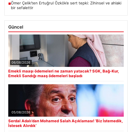
Ömer Çelik’ten Ertuğrul Özkök’e sert tepki: Zihinsel ve ahlaki
■
bir sefalettir
Güncel
06/08/2026
Emekli maaşı ödemeleri ne zaman yatacak? SGK, Bağ-Kur,
Emekli Sandığı maaş ödemeleri başladı
05/08/2026
Serdal Adalı’dan Mohamed Salah Açıklaması! ‘Biz İstemedik,
İstesek Alırdık’