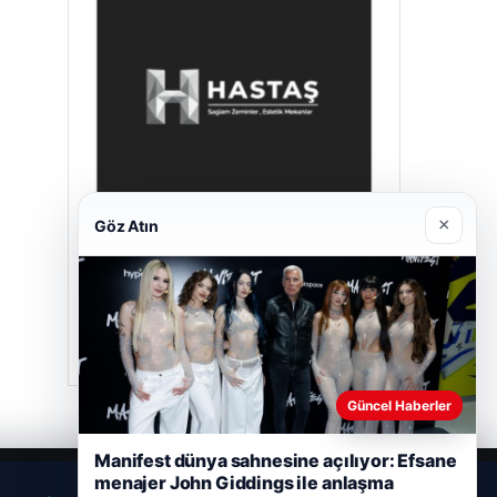
×
Göz Atın
Hastaş Beton
26/05/2026
Güncel Haberler
Manifest dünya sahnesine açılıyor: Efsane
menajer John Giddings ile anlaşma