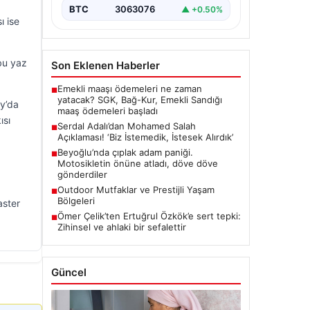
BTC
3063076
▲ +0.50%
ı ise
bu yaz
Son Eklenen Haberler
Emekli maaşı ödemeleri ne zaman
■
yatacak? SGK, Bağ-Kur, Emekli Sandığı
fy’da
maaş ödemeleri başladı
ısı
Serdal Adalı’dan Mohamed Salah
■
Açıklaması! ‘Biz İstemedik, İstesek Alırdık’
Beyoğlu’nda çıplak adam paniği.
■
Motosikletin önüne atladı, döve döve
gönderdiler
Outdoor Mutfaklar ve Prestijli Yaşam
■
Bölgeleri
aster
Ömer Çelik’ten Ertuğrul Özkök’e sert tepki:
■
Zihinsel ve ahlaki bir sefalettir
Güncel