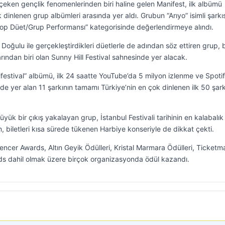
çeken gençlik fenomenlerinden biri haline gelen Manifest, ilk albümü
k dinlenen grup albümleri arasında yer aldı. Grubun “Arıyo” isimli şarkıs
Pop Düet/Grup Performansı” kategorisinde değerlendirmeye alındı.
ğulu ile gerçekleştirdikleri düetlerle de adından söz ettiren grup, 
rından biri olan Sunny Hill Festival sahnesinde yer alacak.
estival” albümü, ilk 24 saatte YouTube’da 5 milyon izlenme ve Spoti
e yer alan 11 şarkının tamamı Türkiye’nin en çok dinlenen ilk 50 şark
büyük bir çıkış yakalayan grup, İstanbul Festivali tarihinin en kalabalık
, biletleri kısa sürede tükenen Harbiye konseriyle de dikkat çekti.
encer Awards, Altın Geyik Ödülleri, Kristal Marmara Ödülleri, Ticketm
s dahil olmak üzere birçok organizasyonda ödül kazandı.