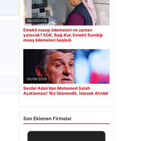
06/08/2026
Emekli maaşı ödemeleri ne zaman
yatacak? SGK, Bağ-Kur, Emekli Sandığı
maaş ödemeleri başladı
05/08/2026
Serdal Adalı’dan Mohamed Salah
Açıklaması! ‘Biz İstemedik, İstesek Alırdık’
Son Eklenen Firmalar