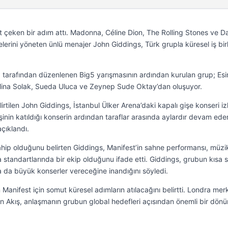
t çeken bir adım attı. Madonna, Céline Dion, The Rolling Stones ve D
elerini yöneten ünlü menajer John Giddings, Türk grupla küresel iş birl
arafından düzenlenen Big5 yarışmasının ardından kurulan grup; Esi
, Mina Solak, Sueda Uluca ve Zeynep Sude Oktay’dan oluşuyor.
lirtilen John Giddings, İstanbul Ülker Arena’daki kapalı gişe konseri i
işinin katıldığı konserin ardından taraflar arasında aylardır devam ede
çıklandı.
ahip olduğunu belirten Giddings, Manifest’in sahne performansı, müzi
 standartlarında bir ekip olduğunu ifade etti. Giddings, grubun kısa 
a da büyük konserler vereceğine inandığını söyledi.
n Manifest için somut küresel adımların atılacağını belirtti. Londra mer
den Akış, anlaşmanın grubun global hedefleri açısından önemli bir dön