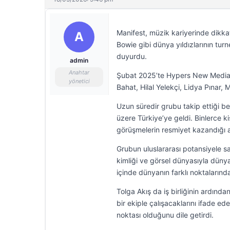
Manifest, müzik kariyerinde dikka
A
Bowie gibi dünya yıldızlarının turn
duyurdu.
admin
Anahtar
Şubat 2025’te Hypers New Media t
yönetici
Bahat, Hilal Yelekçi, Lidya Pınar
Uzun süredir grubu takip ettiği be
üzere Türkiye’ye geldi. Binlerce k
görüşmelerin resmiyet kazandığı a
Grubun uluslararası potansiyele s
kimliği ve görsel dünyasıyla dünya
içinde dünyanın farklı noktalarınd
Tolga Akış da iş birliğinin ardında
bir ekiple çalışacaklarını ifade e
noktası olduğunu dile getirdi.