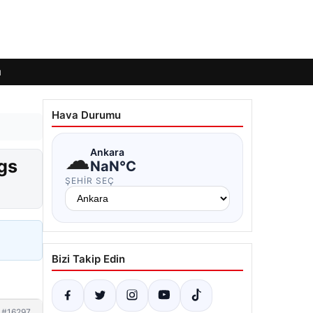
ı
Hava Durumu
☁
Ankara
gs
NaN°C
ŞEHIR SEÇ
Bizi Takip Edin
#16297