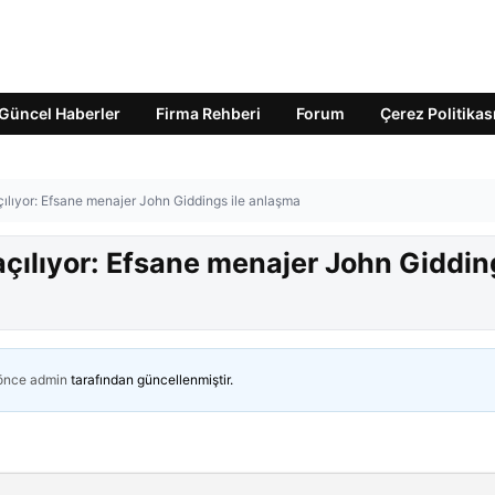
Güncel Haberler
Firma Rehberi
Forum
Çerez Politikas
ılıyor: Efsane menajer John Giddings ile anlaşma
çılıyor: Efsane menajer John Giddin
 önce
admin
tarafından güncellenmiştir.