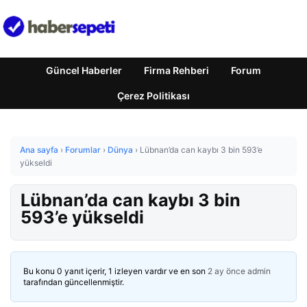
Güncel Haberler
Firma Rehberi
Forum
Çerez Politikası
Ana sayfa
›
Forumlar
›
Dünya
›
Lübnan’da can kaybı 3 bin 593’e
yükseldi
Lübnan’da can kaybı 3 bin
593’e yükseldi
Bu konu 0 yanıt içerir, 1 izleyen vardır ve en son
2 ay önce
admin
tarafından güncellenmiştir.