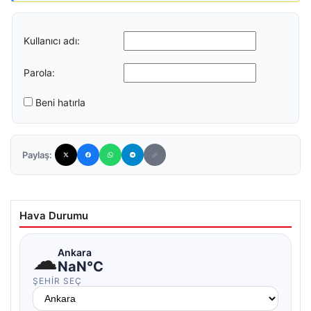
Kullanıcı adı:
Parola:
Beni hatırla
Paylaş:
Hava Durumu
☁
Ankara
NaN°C
ŞEHIR SEÇ