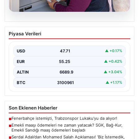
06.08.2026
Emekli maaşı ödemeleri ne zaman
Piyasa Verileri
yatacak? SGK, Bağ-Kur, Emekli Sandığı
maaş ödemeleri başladı
USD
47.71
▲ +0.17%
EUR
55.25
▲ +0.42%
ALTIN
6689.9
▲ +3.04%
BTC
3100961
▲ +1.17%
Son Eklenen Haberler
Fenerbahçe istemişti, Trabzonspor Lukaku’yu da alıyor!
■
Emekli maaşı ödemeleri ne zaman yatacak? SGK, Bağ-Kur,
■
Emekli Sandığı maaş ödemeleri başladı
Serdal Adalı’dan Mohamed Salah Açıklaması! ‘Biz İstemedik,
■