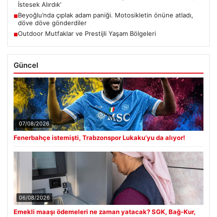
İstesek Alırdık’
Beyoğlu’nda çıplak adam paniği. Motosikletin önüne atladı,
■
döve döve gönderdiler
Outdoor Mutfaklar ve Prestijli Yaşam Bölgeleri
■
Güncel
07/08/2026
Fenerbahçe istemişti, Trabzonspor Lukaku’yu da alıyor!
06/08/2026
Emekli maaşı ödemeleri ne zaman yatacak? SGK, Bağ-Kur,