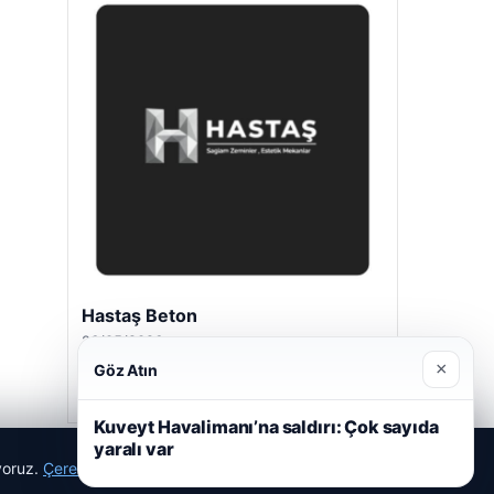
Prenses Night Club
29/04/2026
×
Göz Atın
Kuveyt Havalimanı’na saldırı: Çok sayıda
yaralı var
ıyoruz.
Çerez Politikamız
Reddet
Kabul Et