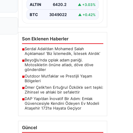
Sonrası", "content": "Beyoğlu
ALTIN
6420.2
▲ +3.03%
ilçesinde yaşanan olay,…
BTC
3049022
▲ +0.42%
Son Eklenen Haberler
Serdal Adalı’dan Mohamed Salah
■
Açıklaması! ‘Biz İstemedik, İstesek Alırdık’
Beyoğlu’nda çıplak adam paniği.
■
Motosikletin önüne atladı, döve döve
gönderdiler
Outdoor Mutfaklar ve Prestijli Yaşam
■
Bölgeleri
Ömer Çelik’ten Ertuğrul Özkök’e sert tepki:
■
Zihinsel ve ahlaki bir sefalettir
DAP Yapı’dan İnovatif Bir Adım: Emlak
■
Güvencesiyle Kendini Ödeyen Ev Modeli
Ataşehir 173’te Hayata Geçiyor
Güncel