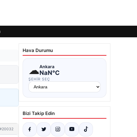
ı
Hava Durumu
☁
Ankara
NaN°C
ŞEHIR SEÇ
Bizi Takip Edin
#20032