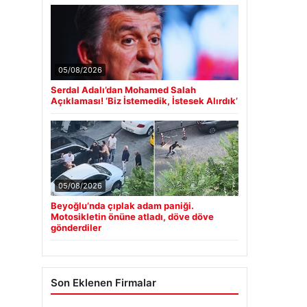
05/08/2026
Serdal Adalı’dan Mohamed Salah
Açıklaması! ‘Biz İstemedik, İstesek Alırdık’
05/08/2026
Beyoğlu’nda çıplak adam paniği.
Motosikletin önüne atladı, döve döve
gönderdiler
Son Eklenen Firmalar