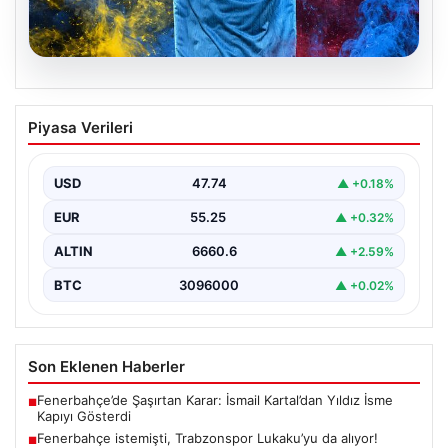
07.08.2026
Fenerbahçe istemişti, Trabzonspor
Piyasa Verileri
Lukaku’yu da alıyor!
USD
47.74
▲ +0.18%
EUR
55.25
▲ +0.32%
ALTIN
6660.6
▲ +2.59%
BTC
3096000
▲ +0.02%
Son Eklenen Haberler
Fenerbahçe’de Şaşırtan Karar: İsmail Kartal’dan Yıldız İsme
■
Kapıyı Gösterdi
Fenerbahçe istemişti, Trabzonspor Lukaku’yu da alıyor!
■