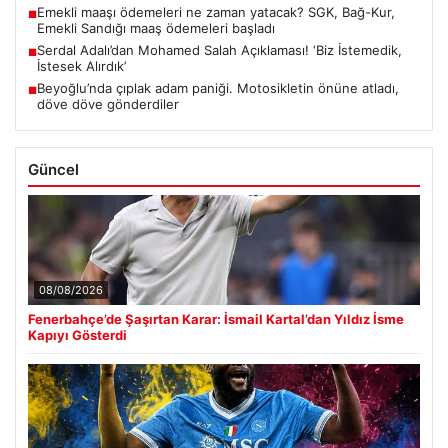
Emekli maaşı ödemeleri ne zaman yatacak? SGK, Bağ-Kur,
■
Emekli Sandığı maaş ödemeleri başladı
Serdal Adalı’dan Mohamed Salah Açıklaması! ‘Biz İstemedik,
■
İstesek Alırdık’
Beyoğlu’nda çıplak adam paniği. Motosikletin önüne atladı,
■
döve döve gönderdiler
Güncel
08/08/2026
Fenerbahçe’de Şaşırtan Karar: İsmail Kartal’dan Yıldız İsme
Kapıyı Gösterdi