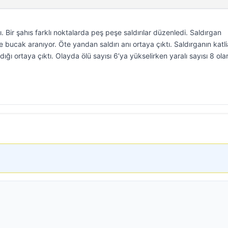
 Bir şahıs farklı noktalarda peş peşe saldırılar düzenledi. Saldırgan
e bucak aranıyor. Öte yandan saldırı anı ortaya çıktı. Saldırganın kat
ığı ortaya çıktı. Olayda ölü sayısı 6’ya yükselirken yaralı sayısı 8 ola