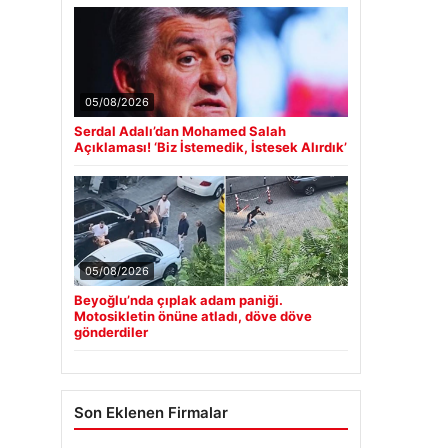
05/08/2026
Serdal Adalı’dan Mohamed Salah
Açıklaması! ‘Biz İstemedik, İstesek Alırdık’
05/08/2026
Beyoğlu’nda çıplak adam paniği.
Motosikletin önüne atladı, döve döve
gönderdiler
Son Eklenen Firmalar