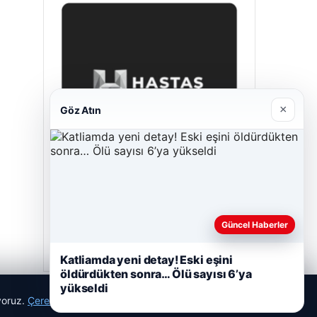
×
Göz Atın
Prenses Night Club
29/04/2026
Güncel Haberler
Katliamda yeni detay! Eski eşini
öldürdükten sonra… Ölü sayısı 6’ya
yükseldi
ıyoruz.
Çerez Politikamız
Reddet
Kabul Et