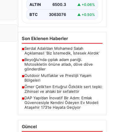
Sonrası", "content": "Beyoğlu
ALTIN
6500.3
▲ +0.06%
ilçesinde yaşanan olay,…
BTC
3063076
▲ +0.50%
Son Eklenen Haberler
Serdal Adalı’dan Mohamed Salah
■
Açıklaması! ‘Biz İstemedik, İstesek Alırdık’
Beyoğlu’nda çıplak adam paniği.
■
Motosikletin önüne atladı, döve döve
gönderdiler
Outdoor Mutfaklar ve Prestijli Yaşam
■
Bölgeleri
Ömer Çelik’ten Ertuğrul Özkök’e sert tepki:
■
Zihinsel ve ahlaki bir sefalettir
DAP Yapı’dan İnovatif Bir Adım: Emlak
■
Güvencesiyle Kendini Ödeyen Ev Modeli
Ataşehir 173’te Hayata Geçiyor
Güncel