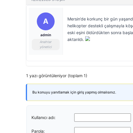
Mersin’de korkunç bir gün yaşandı.
A
helikopter destekli çalışmayla köş
eski eşini öldürdükten sonra başlad
admin
aktarıldı.
Anahtar
yönetici
1 yazı görüntüleniyor (toplam 1)
Bu konuyu yanıtlamak için giriş yapmış olmalısınız.
Kullanıcı adı:
Parola: