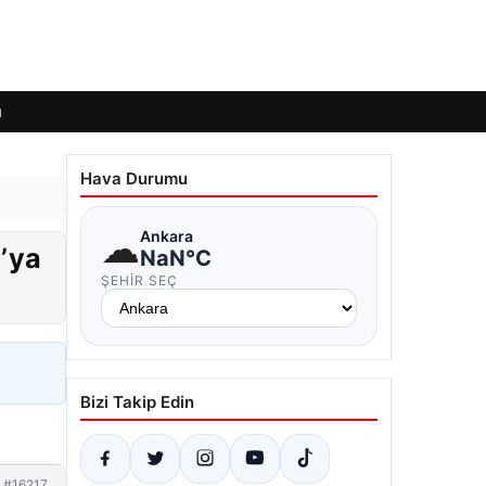
ı
Hava Durumu
☁
Ankara
6’ya
NaN°C
ŞEHIR SEÇ
Bizi Takip Edin
#16217