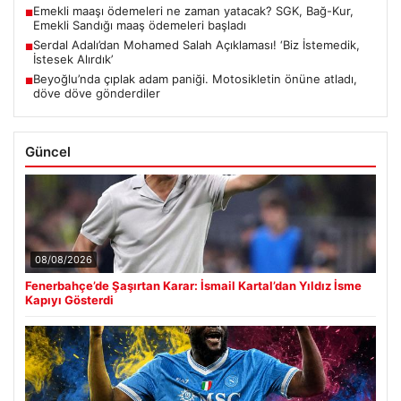
Emekli maaşı ödemeleri ne zaman yatacak? SGK, Bağ-Kur,
■
Emekli Sandığı maaş ödemeleri başladı
Serdal Adalı’dan Mohamed Salah Açıklaması! ‘Biz İstemedik,
■
İstesek Alırdık’
Beyoğlu’nda çıplak adam paniği. Motosikletin önüne atladı,
■
döve döve gönderdiler
Güncel
08/08/2026
Fenerbahçe’de Şaşırtan Karar: İsmail Kartal’dan Yıldız İsme
Kapıyı Gösterdi