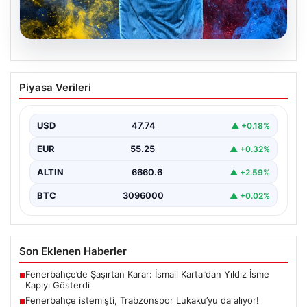
07.08.2026
Fenerbahçe istemişti, Trabzonspor
Piyasa Verileri
Lukaku’yu da alıyor!
USD
47.74
▲ +0.18%
EUR
55.25
▲ +0.32%
ALTIN
6660.6
▲ +2.59%
BTC
3096000
▲ +0.02%
Son Eklenen Haberler
Fenerbahçe’de Şaşırtan Karar: İsmail Kartal’dan Yıldız İsme
■
Kapıyı Gösterdi
Fenerbahçe istemişti, Trabzonspor Lukaku’yu da alıyor!
■