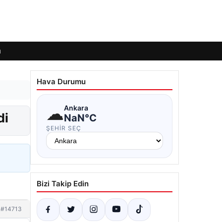
ı
Hava Durumu
☁
Ankara
di
NaN°C
ŞEHIR SEÇ
Bizi Takip Edin
#14713