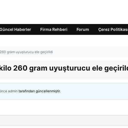
Güncel Haberler
Firma Rehberi
Forum
Çerez Politikas
 260 gram uyuşturucu ele geçirildi
kilo 260 gram uyuşturucu ele geçiril
 önce
admin
tarafından güncellenmiştir.