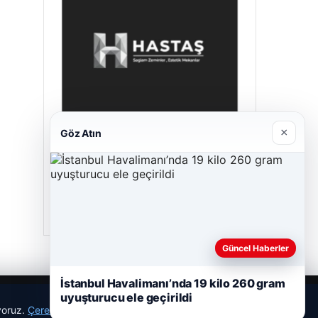
×
Göz Atın
Prenses Night Club
29/04/2026
Güncel Haberler
İstanbul Havalimanı’nda 19 kilo 260 gram
uyuşturucu ele geçirildi
ıyoruz.
Çerez Politikamız
Reddet
Kabul Et