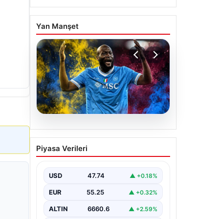
Yan Manşet
07.08.2026
Fenerbahçe istemişti,
Piyasa Verileri
Trabzonspor Lukaku’yu da
alıyor!
USD
47.74
▲ +0.18%
EUR
55.25
▲ +0.32%
ALTIN
6660.6
▲ +2.59%