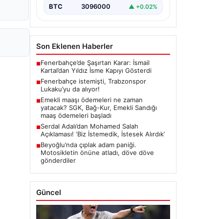
BTC
3096000
▲ +0.02%
Son Eklenen Haberler
Fenerbahçe’de Şaşırtan Karar: İsmail
■
Kartal’dan Yıldız İsme Kapıyı Gösterdi
Fenerbahçe istemişti, Trabzonspor
■
Lukaku’yu da alıyor!
Emekli maaşı ödemeleri ne zaman
■
yatacak? SGK, Bağ-Kur, Emekli Sandığı
maaş ödemeleri başladı
Serdal Adalı’dan Mohamed Salah
■
Açıklaması! ‘Biz İstemedik, İstesek Alırdık’
Beyoğlu’nda çıplak adam paniği.
■
Motosikletin önüne atladı, döve döve
gönderdiler
Güncel