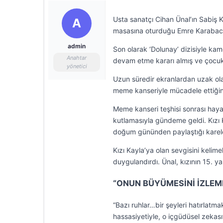
Usta sanatçı Cihan Ünal’ın Sabiş K
A
masasına oturduğu Emre Karabacak i
admin
Son olarak ‘Dolunay’ dizisiyle ka
Anahtar
devam etme kararı almış ve çocuklar
yönetici
Uzun süredir ekranlardan uzak ola
meme kanseriyle mücadele ettiğini
Meme kanseri teşhisi sonrası haya
kutlamasıyla gündeme geldi. Kızı K
doğum gününden paylaştığı karele
Kızı Kayla’ya olan sevgisini kelim
duygulandırdı. Ünal, kızının 15. y
“ONUN BÜYÜMESİNİ İZLEM
“Bazı ruhlar…bir şeyleri hatırlatma
hassasiyetiyle, o içgüdüsel zekası