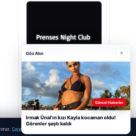
×
Göz Atın
Prenses Night Club
29/04/2026
Güncel Haberler
Irmak Ünal’ın kızı Kayla kocaman oldu!
Görenler şaştı kaldı
ıyoruz.
Çerez Politikamız
Reddet
Kabul Et