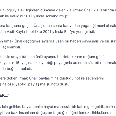
uzuoğlu’yla evliliğinden dünyaya gelen kızı Irmak Ünal, 2010 yılında 
le evliliğini 2017 yılında sonlandırmıştı.
mera karşısına geçen Ünal, daha sonra kariyerine yoga eğitmeni olara
ı Vadi-Kayla ile birlikte 2021 yılında Bali’ye yerleşmişti.
n Irmak Ünal geçtiğimiz aylarda üzen bir haberi paylaşmış ve bir sür
 açıklamıştı.
ta sıkı sıkıya tutunan ünlü oyuncu bu defa kızının doğum günü
ayla’nın 15. yaşına özel yaptığı paylaşımla adından söz ettiren Irmak
rle beğeni topladı.
elere döken Irmak Ünal, paylaşımına düştüğü not ile sevenlerini
aşına özel yaptığı paylaşıma şu notu düştü:
EK…”
k için gelirler. Kayla benim hayatıma sessiz bir kahin gibi geldi…renkle
yla ve bazı insanların doğuştan taşıdığı o öğretilemez sihirle.Kendine