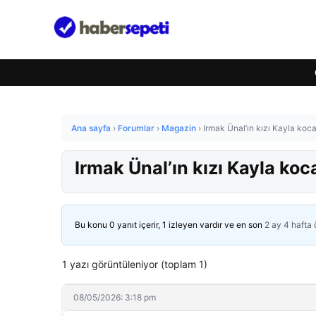
Ana sayfa
›
Forumlar
›
Magazin
›
Irmak Ünal’ın kızı Kayla koca
Irmak Ünal’ın kızı Kayla koc
Bu konu 0 yanıt içerir, 1 izleyen vardır ve en son
2 ay 4 hafta
1 yazı görüntüleniyor (toplam 1)
08/05/2026: 3:18 pm