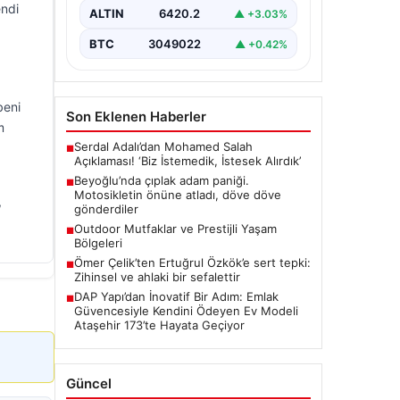
Sonrası", "content": "Beyoğlu
endi
ALTIN
6420.2
▲ +3.03%
ilçesinde yaşanan olay,…
BTC
3049022
▲ +0.42%
beni
Son Eklenen Haberler
m
Serdal Adalı’dan Mohamed Salah
■
Açıklaması! ‘Biz İstemedik, İstesek Alırdık’
Beyoğlu’nda çıplak adam paniği.
■
Motosikletin önüne atladı, döve döve
,
gönderdiler
Outdoor Mutfaklar ve Prestijli Yaşam
■
Bölgeleri
Ömer Çelik’ten Ertuğrul Özkök’e sert tepki:
■
Zihinsel ve ahlaki bir sefalettir
DAP Yapı’dan İnovatif Bir Adım: Emlak
■
Güvencesiyle Kendini Ödeyen Ev Modeli
Ataşehir 173’te Hayata Geçiyor
Güncel