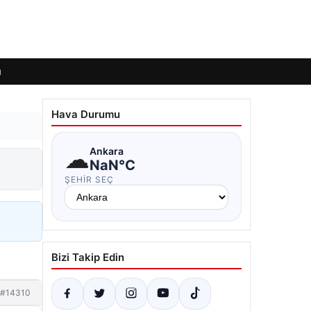
ı
Hava Durumu
☁
Ankara
NaN°C
ŞEHIR SEÇ
Bizi Takip Edin
#14310