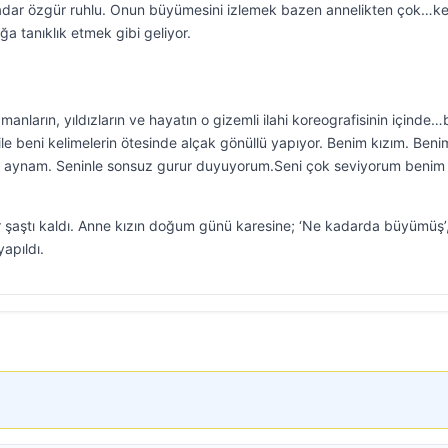
adar özgür ruhlu. Onun büyümesini izlemek bazen annelikten çok…k
ğa tanıklık etmek gibi geliyor.
ların, yıldızların ve hayatın o gizemli ilahi koreografisinin içinde…
le beni kelimelerin ötesinde alçak gönüllü yapıyor. Benim kızım. Beni
 aynam. Seninle sonsuz gurur duyuyorum.Seni çok seviyorum benim
ler şaştı kaldı. Anne kızın doğum günü karesine; ‘Ne kadarda büyümüş’
apıldı.