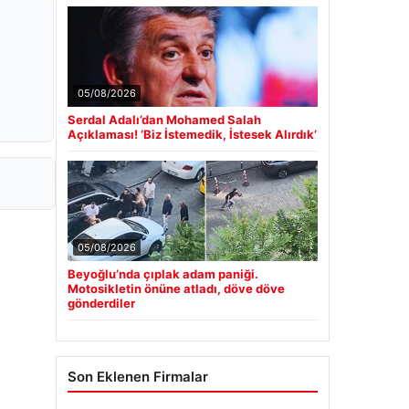
05/08/2026
Serdal Adalı’dan Mohamed Salah
Açıklaması! ‘Biz İstemedik, İstesek Alırdık’
05/08/2026
Beyoğlu’nda çıplak adam paniği.
Motosikletin önüne atladı, döve döve
gönderdiler
Son Eklenen Firmalar