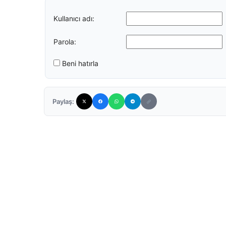
Kullanıcı adı:
Parola:
Beni hatırla
Paylaş: