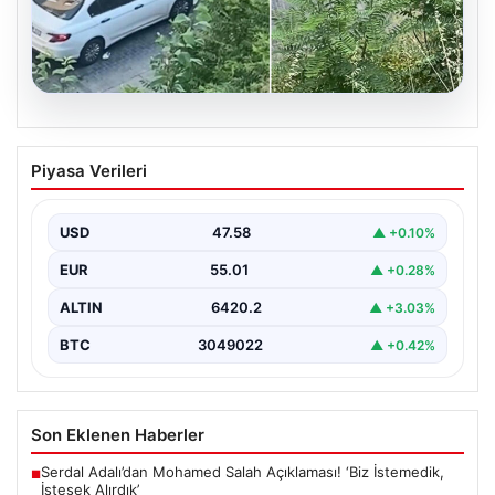
05.08.2026
Beyoğlu’nda çıplak adam paniği.
Piyasa Verileri
Motosikletin önüne atladı, döve döve
gönderdiler
USD
47.58
▲ +0.10%
{"title": "Beyoğlu'nda Çıplak Adamın Panik Yaratan
Hareketleri ve Sonrası", "content": "Beyoğlu ilçesinde
EUR
55.01
▲ +0.28%
yaşanan olay,…
ALTIN
6420.2
▲ +3.03%
BTC
3049022
▲ +0.42%
Son Eklenen Haberler
Serdal Adalı’dan Mohamed Salah Açıklaması! ‘Biz İstemedik,
■
İstesek Alırdık’