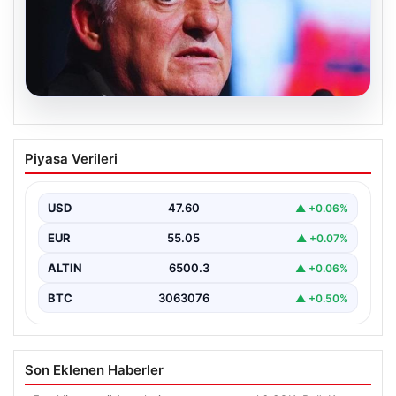
05.08.2026
Serdal Adalı’dan Mohamed Salah
Piyasa Verileri
Açıklaması! ‘Biz İstemedik, İstesek
Alırdık’
USD
47.60
▲ +0.06%
Beşiktaş Başkanı Serdal Adalı, futbol dünyasında sıkça
gündeme gelen Mohamed Salah transferiyle ilgili
EUR
55.05
▲ +0.07%
önemli…
ALTIN
6500.3
▲ +0.06%
BTC
3063076
▲ +0.50%
Son Eklenen Haberler