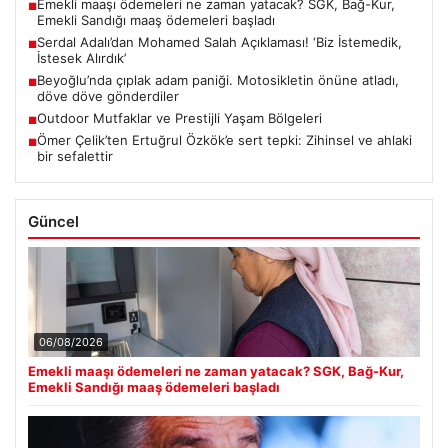
Emekli maaşı ödemeleri ne zaman yatacak? SGK, Bağ-Kur,
■
Emekli Sandığı maaş ödemeleri başladı
Serdal Adalı’dan Mohamed Salah Açıklaması! ‘Biz İstemedik,
■
İstesek Alırdık’
Beyoğlu’nda çıplak adam paniği. Motosikletin önüne atladı,
■
döve döve gönderdiler
Outdoor Mutfaklar ve Prestijli Yaşam Bölgeleri
■
Ömer Çelik’ten Ertuğrul Özkök’e sert tepki: Zihinsel ve ahlaki
■
bir sefalettir
Güncel
06/08/2026
Emekli maaşı ödemeleri ne zaman yatacak? SGK, Bağ-Kur,
Emekli Sandığı maaş ödemeleri başladı