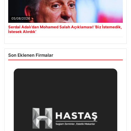
05/08/2026
Serdal Adalı’dan Mohamed Salah Açıklaması! ‘Biz İstemedik,
İstesek Alırdık’
Son Eklenen Firmalar