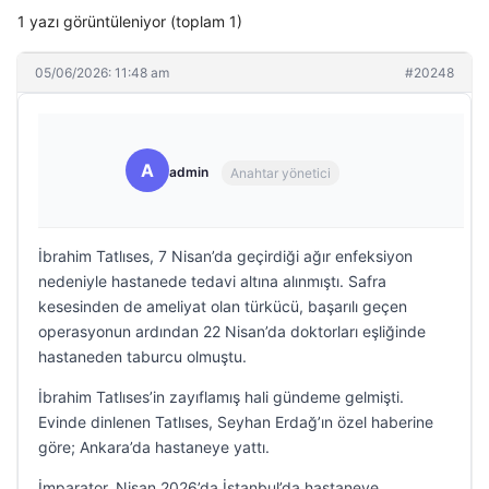
1 yazı görüntüleniyor (toplam 1)
05/06/2026: 11:48 am
#20248
A
admin
Anahtar yönetici
İbrahim Tatlıses, 7 Nisan’da geçirdiği ağır enfeksiyon
nedeniyle hastanede tedavi altına alınmıştı. Safra
kesesinden de ameliyat olan türkücü, başarılı geçen
operasyonun ardından 22 Nisan’da doktorları eşliğinde
hastaneden taburcu olmuştu.
İbrahim Tatlıses’in zayıflamış hali gündeme gelmişti.
Evinde dinlenen Tatlıses, Seyhan Erdağ’ın özel haberine
göre; Ankara’da hastaneye yattı.
İmparator, Nisan 2026’da İstanbul’da hastaneye