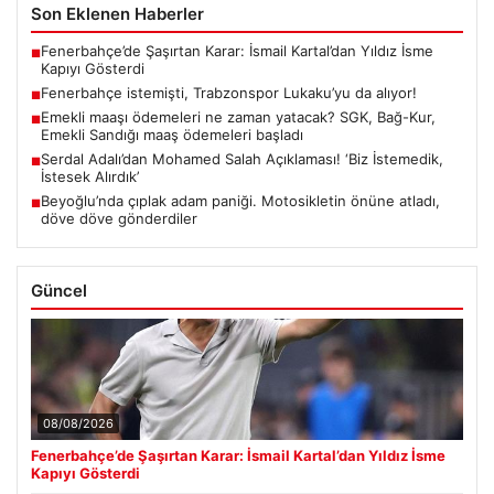
Son Eklenen Haberler
Fenerbahçe’de Şaşırtan Karar: İsmail Kartal’dan Yıldız İsme
■
Kapıyı Gösterdi
Fenerbahçe istemişti, Trabzonspor Lukaku’yu da alıyor!
■
Emekli maaşı ödemeleri ne zaman yatacak? SGK, Bağ-Kur,
■
Emekli Sandığı maaş ödemeleri başladı
Serdal Adalı’dan Mohamed Salah Açıklaması! ‘Biz İstemedik,
■
İstesek Alırdık’
Beyoğlu’nda çıplak adam paniği. Motosikletin önüne atladı,
■
döve döve gönderdiler
Güncel
08/08/2026
Fenerbahçe’de Şaşırtan Karar: İsmail Kartal’dan Yıldız İsme
Kapıyı Gösterdi