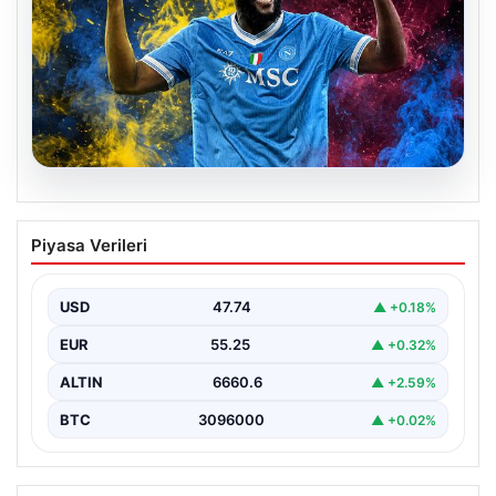
07.08.2026
Fenerbahçe istemişti, Trabzonspor
Piyasa Verileri
Lukaku’yu da alıyor!
USD
47.74
▲ +0.18%
EUR
55.25
▲ +0.32%
ALTIN
6660.6
▲ +2.59%
BTC
3096000
▲ +0.02%