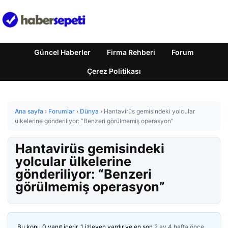
Güncel Haberler
Firma Rehberi
Forum
Çerez Politikası
Ana sayfa
›
Forumlar
›
Dünya
›
Hantavirüs gemisindeki yolcular
ülkelerine gönderiliyor: “Benzeri görülmemiş operasyon”
Hantavirüs gemisindeki
yolcular ülkelerine
gönderiliyor: “Benzeri
görülmemiş operasyon”
Bu konu 0 yanıt içerir, 1 izleyen vardır ve en son
2 ay 4 hafta önce