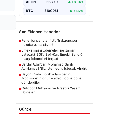
ALTIN
6689.9
▲ +3.04%
BTC
3100961
▲ +1.17%
Son Eklenen Haberler
Fenerbahçe istemişti, Trabzonspor
■
Lukaku’yu da alıyor!
Emekli maaşı ödemeleri ne zaman
■
yatacak? SGK, Bağ-Kur, Emekli Sandığı
maaş ödemeleri başladı
Serdal Adalı’dan Mohamed Salah
■
Açıklaması! ‘Biz İstemedik, İstesek Alırdık’
Beyoğlu’nda çıplak adam paniği.
■
Motosikletin önüne atladı, döve döve
gönderdiler
Outdoor Mutfaklar ve Prestijli Yaşam
■
Bölgeleri
Güncel