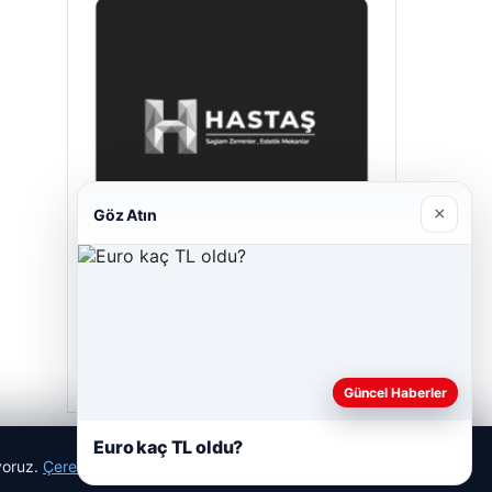
×
Göz Atın
Prenses Night Club
29/04/2026
Güncel Haberler
Euro kaç TL oldu?
ıyoruz.
Çerez Politikamız
Reddet
Kabul Et