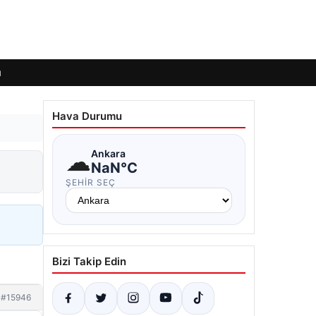
ı
Hava Durumu
☁
Ankara
NaN°C
ŞEHIR SEÇ
Bizi Takip Edin
#15946