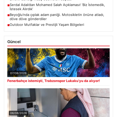
Serdal Adalı’dan Mohamed Salah Açıklaması! ‘Biz İstemedik,
■
İstesek Alırdık’
Beyoğlu’nda çıplak adam paniği. Motosikletin önüne atladı,
■
döve döve gönderdiler
Outdoor Mutfaklar ve Prestijli Yaşam Bölgeleri
■
Güncel
07/08/2026
Fenerbahçe istemişti, Trabzonspor Lukaku’yu da alıyor!
06/08/2026