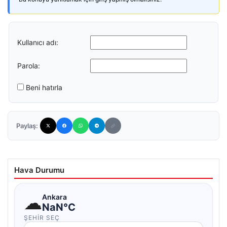
Kullanıcı adı:
Parola:
Beni hatırla
Paylaş:
Hava Durumu
☁
Ankara
NaN°C
ŞEHIR SEÇ