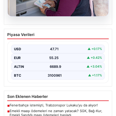
06.08.2026
Emekli maaşı ödemeleri ne zaman
Piyasa Verileri
yatacak? SGK, Bağ-Kur, Emekli Sandığı
maaş ödemeleri başladı
USD
47.71
▲ +0.17%
EUR
55.25
▲ +0.42%
ALTIN
6689.9
▲ +3.04%
BTC
3100961
▲ +1.17%
Son Eklenen Haberler
Fenerbahçe istemişti, Trabzonspor Lukaku’yu da alıyor!
■
Emekli maaşı ödemeleri ne zaman yatacak? SGK, Bağ-Kur,
■
Emekli Sandığı maaş ödemeleri başladı