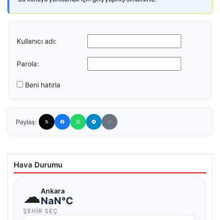
Kullanıcı adı:
Parola:
Beni hatırla
Paylaş:
Hava Durumu
☁
Ankara
NaN°C
ŞEHIR SEÇ