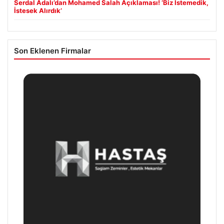
Serdal Adalı’dan Mohamed Salah Açıklaması! ‘Biz İstemedik,
İstesek Alırdık’
Son Eklenen Firmalar