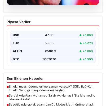
05.08.2026
Serdal Adalı’dan Mohamed Salah
Piyasa Verileri
Açıklaması! ‘Biz İstemedik, İstesek
Alırdık’
USD
47.60
▲ +0.06%
Beşiktaş Başkanı Serdal Adalı, futbol dünyasında sıkça
gündeme gelen Mohamed Salah transferiyle ilgili
EUR
55.05
▲ +0.07%
önemli…
ALTIN
6500.3
▲ +0.06%
BTC
3063076
▲ +0.50%
Son Eklenen Haberler
Emekli maaşı ödemeleri ne zaman yatacak? SGK, Bağ-Kur,
■
Emekli Sandığı maaş ödemeleri başladı
Serdal Adalı’dan Mohamed Salah Açıklaması! ‘Biz İstemedik,
■
İstesek Alırdık’
Beyoğlu’nda çıplak adam paniği. Motosikletin önüne atladı,
■