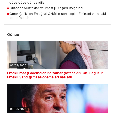
döve döve gönderdiler
Outdoor Mutfaklar ve Prestijli Yaşam Bölgeleri
■
Ömer Çelik’ten Ertuğrul Özkök’e sert tepki: Zihinsel ve ahlaki
■
bir sefalettir
Güncel
06/08/2026
Emekli maaşı ödemeleri ne zaman yatacak? SGK, Bağ-Kur,
Emekli Sandığı maaş ödemeleri başladı
05/08/2026