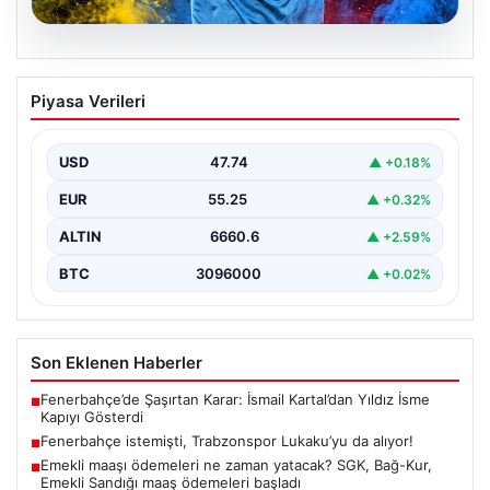
07.08.2026
Fenerbahçe istemişti, Trabzonspor
Piyasa Verileri
Lukaku’yu da alıyor!
USD
47.74
▲ +0.18%
EUR
55.25
▲ +0.32%
ALTIN
6660.6
▲ +2.59%
BTC
3096000
▲ +0.02%
Son Eklenen Haberler
Fenerbahçe’de Şaşırtan Karar: İsmail Kartal’dan Yıldız İsme
■
Kapıyı Gösterdi
Fenerbahçe istemişti, Trabzonspor Lukaku’yu da alıyor!
■
Emekli maaşı ödemeleri ne zaman yatacak? SGK, Bağ-Kur,
■
Emekli Sandığı maaş ödemeleri başladı