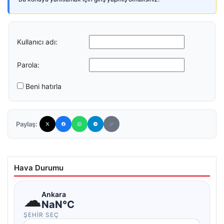
Kullanıcı adı:
Parola:
Beni hatırla
Paylaş:
Hava Durumu
☁
Ankara
NaN°C
ŞEHIR SEÇ