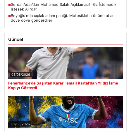
Serdal Adalı’dan Mohamed Salah Açıklaması! ‘Biz İstemedik,
■
İstesek Alırdık’
Beyoğlu’nda çıplak adam paniği. Motosikletin önüne atladı,
■
döve döve gönderdiler
Güncel
08/08/2026
Fenerbahçe’de Şaşırtan Karar: İsmail Kartal’dan Yıldız İsme
Kapıyı Gösterdi
07/08/2026