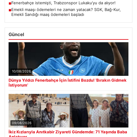
Fenerbahçe istemişti, Trabzonspor Lukaku’yu da alıyor!
■
Emekli maaşı ödemeleri ne zaman yatacak? SGK, Bağ-Kur,
■
Emekli Sandığı maaş ödemeleri başladı
Güncel
10/08/2026
Dünya Yıldızı Fenerbahçe İçin İstifini Bozdu! ‘Bırakın Gidmek
İstiyorum’
09/08/2026
İkiz Kızlarıyla Anıtkabir Ziyareti Gündemde: 71 Yaşında Baba
Anlatıyor