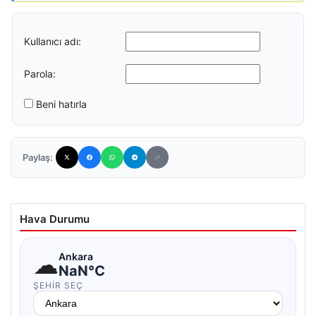
Kullanıcı adı:
Parola:
Beni hatırla
Paylaş:
Hava Durumu
☁
Ankara
NaN°C
ŞEHIR SEÇ