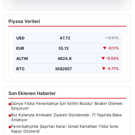
09.08.2026
İkiz Kızlarıyla Anıtkabir Ziyareti
Piyasa Verileri
Gündemde: 71 Yaşında Baba Anlatıyor
İmzalarıyla duygu dolu anlara sahne olan Doğan
ailesinin öyküsü, sosyal medyada geniş yankı
USD
47.72
• 0.01%
uyarmaya…
EUR
55.13
▼ -0.11%
ALTIN
6624.8
▼ -0.54%
BTC
3082657
▼ -0.77%
Son Eklenen Haberler
Dünya Yıldızı Fenerbahçe İçin İstifini Bozdu! ‘Bırakın Gidmek
■
İstiyorum’
İkiz Kızlarıyla Anıtkabir Ziyareti Gündemde: 71 Yaşında Baba
■
Anlatıyor
Fenerbahçe’de Şaşırtan Karar: İsmail Kartal’dan Yıldız İsme
■
Kapıyı Gösterdi