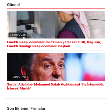
Güncel
06/08/2026
Emekli maaşı ödemeleri ne zaman yatacak? SGK, Bağ-Kur,
Emekli Sandığı maaş ödemeleri başladı
05/08/2026
Serdal Adalı’dan Mohamed Salah Açıklaması! ‘Biz İstemedik,
İstesek Alırdık’
Son Eklenen Firmalar