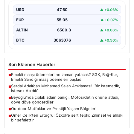
Alırdık’
USD
47.60
▲ +0.06%
Beşiktaş Başkanı Serdal Adalı, futbol dünyasında sıkça
gündeme gelen Mohamed Salah transferiyle ilgili
EUR
55.05
▲ +0.07%
önemli…
ALTIN
6500.3
▲ +0.06%
BTC
3063076
▲ +0.50%
Son Eklenen Haberler
Emekli maaşı ödemeleri ne zaman yatacak? SGK, Bağ-Kur,
■
Emekli Sandığı maaş ödemeleri başladı
Serdal Adalı’dan Mohamed Salah Açıklaması! ‘Biz İstemedik,
■
İstesek Alırdık’
Beyoğlu’nda çıplak adam paniği. Motosikletin önüne atladı,
■
döve döve gönderdiler
Outdoor Mutfaklar ve Prestijli Yaşam Bölgeleri
■
Ömer Çelik’ten Ertuğrul Özkök’e sert tepki: Zihinsel ve ahlaki
■
bir sefalettir