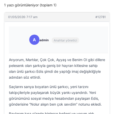
1 yazı görüntüleniyor (toplam 1)
01/05/2026: 7:17 am
#12781
A
admin
Anahtar yönetici
Arıyorum, Martılar, Çok Çok, Ayyaş ve Benim Ol gibi dillere
pelesenk olan şarkıyla geniş bir hayran kitlesine sahip
olan ünlü şarkıcı Edis şimdi de yaptığı imaj değişikliğiyle
adından söz ettirdi.
Saçlarını sarıya boyatan ünlü şarkıcı, yeni tarzını
takipçileriyle paylaşarak büyük yankı uyandırdı. Yeni
görünümünü sosyal medya hesabından paylaşan Edis,
gönderisine “Nolur alışın ben çok sevdim” notunu ekledi.
Paylaşım kısa sürede binlerce beğeni ve yorum aldı.