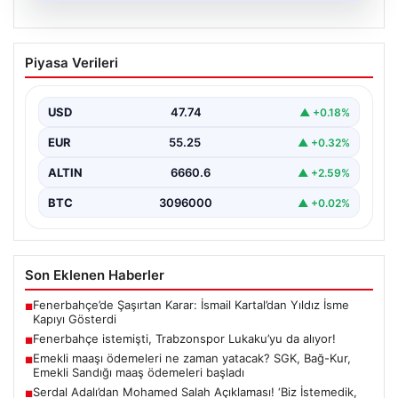
07.08.2026
Fenerbahçe istemişti, Trabzonspor
Piyasa Verileri
Lukaku’yu da alıyor!
USD
47.74
▲ +0.18%
EUR
55.25
▲ +0.32%
ALTIN
6660.6
▲ +2.59%
BTC
3096000
▲ +0.02%
Son Eklenen Haberler
Fenerbahçe’de Şaşırtan Karar: İsmail Kartal’dan Yıldız İsme
■
Kapıyı Gösterdi
Fenerbahçe istemişti, Trabzonspor Lukaku’yu da alıyor!
■
Emekli maaşı ödemeleri ne zaman yatacak? SGK, Bağ-Kur,
■
Emekli Sandığı maaş ödemeleri başladı
Serdal Adalı’dan Mohamed Salah Açıklaması! ‘Biz İstemedik,
■