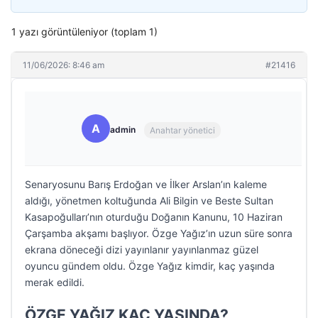
1 yazı görüntüleniyor (toplam 1)
11/06/2026: 8:46 am
#21416
A
admin
Anahtar yönetici
Senaryosunu Barış Erdoğan ve İlker Arslan’ın kaleme
aldığı, yönetmen koltuğunda Ali Bilgin ve Beste Sultan
Kasapoğulları’nın oturduğu Doğanın Kanunu, 10 Haziran
Çarşamba akşamı başlıyor. Özge Yağız’ın uzun süre sonra
ekrana döneceği dizi yayınlanır yayınlanmaz güzel
oyuncu gündem oldu. Özge Yağız kimdir, kaç yaşında
merak edildi.
ÖZGE YAĞIZ KAÇ YAŞINDA?