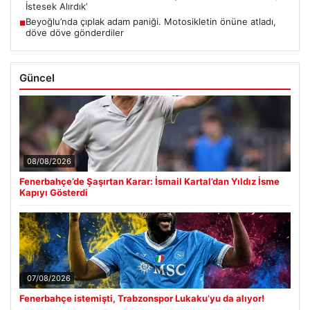
İstesek Alırdık’
Beyoğlu’nda çıplak adam paniği. Motosikletin önüne atladı,
■
döve döve gönderdiler
Güncel
08/08/2026
Fenerbahçe’de Şaşırtan Karar: İsmail Kartal’dan Yıldız İsme
Kapıyı Gösterdi
07/08/2026
Fenerbahçe istemişti, Trabzonspor Lukaku’yu da alıyor!