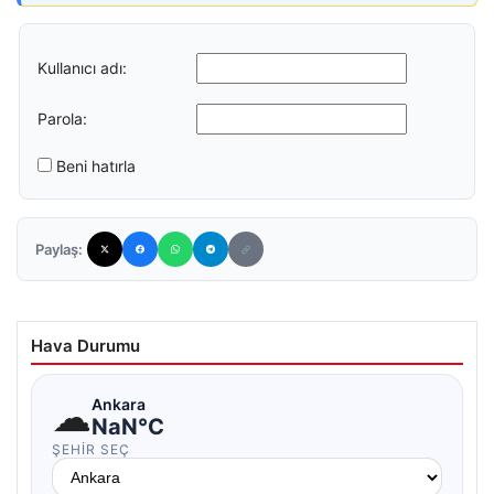
Kullanıcı adı:
Parola:
Beni hatırla
Paylaş:
Hava Durumu
☁
Ankara
NaN°C
ŞEHIR SEÇ