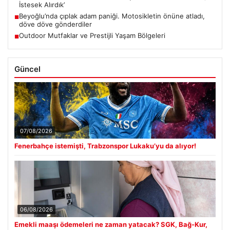
İstesek Alırdık’
Beyoğlu’nda çıplak adam paniği. Motosikletin önüne atladı,
■
döve döve gönderdiler
Outdoor Mutfaklar ve Prestijli Yaşam Bölgeleri
■
Güncel
07/08/2026
Fenerbahçe istemişti, Trabzonspor Lukaku’yu da alıyor!
06/08/2026
Emekli maaşı ödemeleri ne zaman yatacak? SGK, Bağ-Kur,