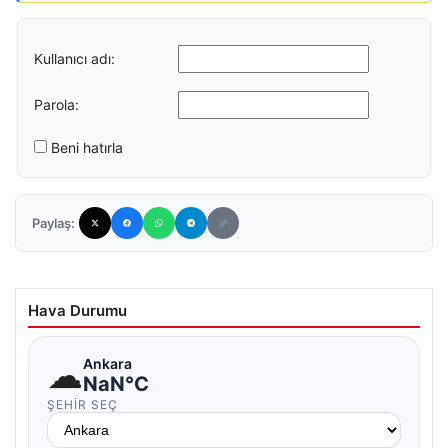
Kullanıcı adı:
Parola:
Beni hatırla
Paylaş:
Hava Durumu
☁
Ankara
NaN°C
ŞEHIR SEÇ