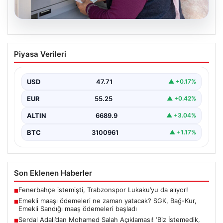
06.08.2026
Emekli maaşı ödemeleri ne zaman
Piyasa Verileri
yatacak? SGK, Bağ-Kur, Emekli Sandığı
maaş ödemeleri başladı
USD
47.71
▲ +0.17%
EUR
55.25
▲ +0.42%
ALTIN
6689.9
▲ +3.04%
BTC
3100961
▲ +1.17%
Son Eklenen Haberler
Fenerbahçe istemişti, Trabzonspor Lukaku’yu da alıyor!
■
Emekli maaşı ödemeleri ne zaman yatacak? SGK, Bağ-Kur,
■
Emekli Sandığı maaş ödemeleri başladı
Serdal Adalı’dan Mohamed Salah Açıklaması! ‘Biz İstemedik,
■