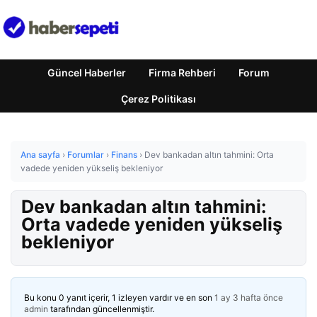
Güncel Haberler
Firma Rehberi
Forum
Çerez Politikası
Ana sayfa
›
Forumlar
›
Finans
›
Dev bankadan altın tahmini: Orta
vadede yeniden yükseliş bekleniyor
Dev bankadan altın tahmini:
Orta vadede yeniden yükseliş
bekleniyor
Bu konu 0 yanıt içerir, 1 izleyen vardır ve en son
1 ay 3 hafta önce
admin
tarafından güncellenmiştir.