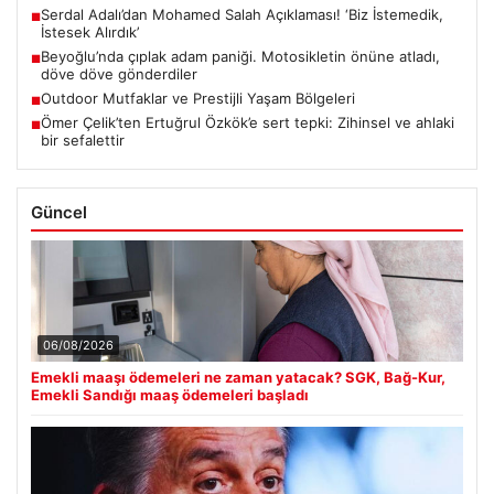
Serdal Adalı’dan Mohamed Salah Açıklaması! ‘Biz İstemedik,
■
İstesek Alırdık’
Beyoğlu’nda çıplak adam paniği. Motosikletin önüne atladı,
■
döve döve gönderdiler
Outdoor Mutfaklar ve Prestijli Yaşam Bölgeleri
■
Ömer Çelik’ten Ertuğrul Özkök’e sert tepki: Zihinsel ve ahlaki
■
bir sefalettir
Güncel
06/08/2026
Emekli maaşı ödemeleri ne zaman yatacak? SGK, Bağ-Kur,
Emekli Sandığı maaş ödemeleri başladı