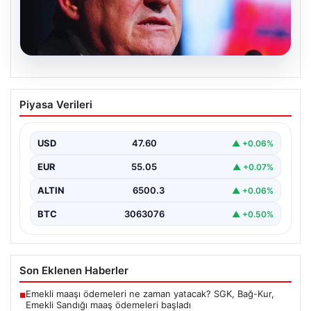
05.08.2026
Serdal Adalı’dan Mohamed Salah
Piyasa Verileri
Açıklaması! ‘Biz İstemedik, İstesek
Alırdık’
USD
47.60
▲ +0.06%
Beşiktaş Başkanı Serdal Adalı, futbol dünyasında sıkça
gündeme gelen Mohamed Salah transferiyle ilgili
EUR
55.05
▲ +0.07%
önemli…
ALTIN
6500.3
▲ +0.06%
BTC
3063076
▲ +0.50%
Son Eklenen Haberler
Emekli maaşı ödemeleri ne zaman yatacak? SGK, Bağ-Kur,
■
Emekli Sandığı maaş ödemeleri başladı