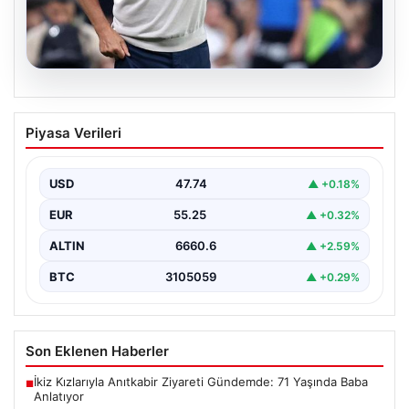
08.08.2026
Fenerbahçe’de Şaşırtan Karar: İsmail
Piyasa Verileri
Kartal’dan Yıldız İsme Kapıyı Gösterdi
Fenerbahçe, yeni sezon hazırlıklarına hız kesmeden
devam ederken, kulüp içi stratejilerde önemli bir
USD
47.74
▲ +0.18%
değişiklik…
EUR
55.25
▲ +0.32%
ALTIN
6660.6
▲ +2.59%
BTC
3105059
▲ +0.29%
Son Eklenen Haberler
İkiz Kızlarıyla Anıtkabir Ziyareti Gündemde: 71 Yaşında Baba
■
Anlatıyor