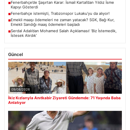
Fenerbahçe’de Şaşırtan Karar: İsmail Kartal’dan Yıldız İsme
■
Kapıyı Gösterdi
Fenerbahçe istemişti, Trabzonspor Lukaku’yu da alıyor!
■
Emekli maaşı ödemeleri ne zaman yatacak? SGK, Bağ-Kur,
■
Emekli Sandığı maaş ödemeleri başladı
Serdal Adalı’dan Mohamed Salah Açıklaması! ‘Biz İstemedik,
■
İstesek Alırdık’
Güncel
09/08/2026
İkiz Kızlarıyla Anıtkabir Ziyareti Gündemde: 71 Yaşında Baba
Anlatıyor