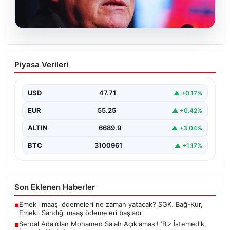
05.08.2026
Serdal Adalı’dan Mohamed Salah
Piyasa Verileri
Açıklaması! ‘Biz İstemedik, İstesek
Alırdık’
USD
47.71
▲ +0.17%
Beşiktaş Başkanı Serdal Adalı, futbol dünyasında sıkça
gündeme gelen Mohamed Salah transferiyle ilgili
EUR
55.25
▲ +0.42%
önemli…
ALTIN
6689.9
▲ +3.04%
BTC
3100961
▲ +1.17%
Son Eklenen Haberler
Emekli maaşı ödemeleri ne zaman yatacak? SGK, Bağ-Kur,
■
Emekli Sandığı maaş ödemeleri başladı
Serdal Adalı’dan Mohamed Salah Açıklaması! ‘Biz İstemedik,
■