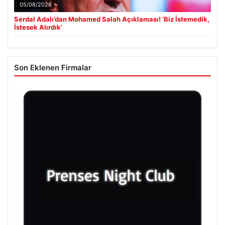
05/08/2026
Serdal Adalı’dan Mohamed Salah Açıklaması! ‘Biz İstemedik,
İstesek Alırdık’
Son Eklenen Firmalar