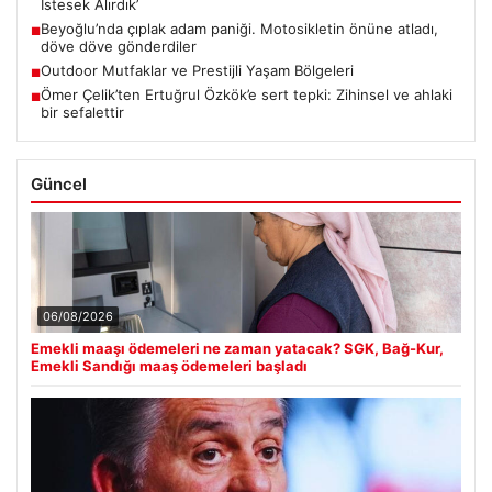
İstesek Alırdık’
Beyoğlu’nda çıplak adam paniği. Motosikletin önüne atladı,
■
döve döve gönderdiler
Outdoor Mutfaklar ve Prestijli Yaşam Bölgeleri
■
Ömer Çelik’ten Ertuğrul Özkök’e sert tepki: Zihinsel ve ahlaki
■
bir sefalettir
Güncel
06/08/2026
Emekli maaşı ödemeleri ne zaman yatacak? SGK, Bağ-Kur,
Emekli Sandığı maaş ödemeleri başladı