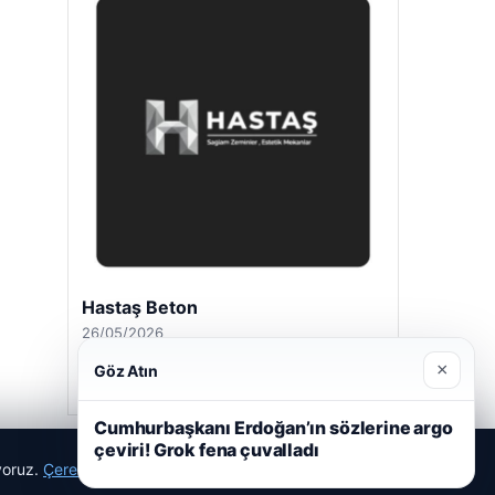
Hastaş Beton
26/05/2026
×
Göz Atın
Cumhurbaşkanı Erdoğan’ın sözlerine argo
çeviri! Grok fena çuvalladı
ıyoruz.
Çerez Politikamız
Reddet
Kabul Et