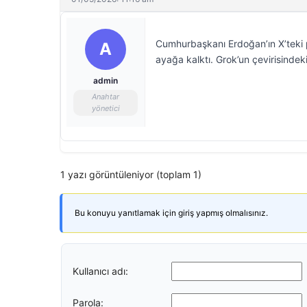
Cumhurbaşkanı Erdoğan’ın X’teki 
A
ayağa kalktı. Grok’un çevirisindeki 
admin
Anahtar
yönetici
1 yazı görüntüleniyor (toplam 1)
Bu konuyu yanıtlamak için giriş yapmış olmalısınız.
Kullanıcı adı:
Parola: