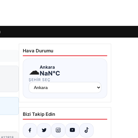
ı
Hava Durumu
☁
Ankara
NaN°C
ŞEHIR SEÇ
Bizi Takip Edin
#12818