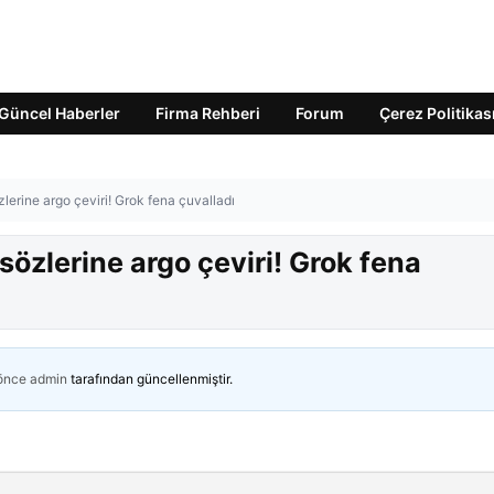
Güncel Haberler
Firma Rehberi
Forum
Çerez Politikas
erine argo çeviri! Grok fena çuvalladı
özlerine argo çeviri! Grok fena
 önce
admin
tarafından güncellenmiştir.