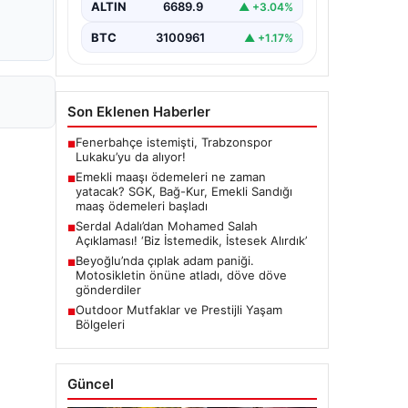
ALTIN
6689.9
▲ +3.04%
BTC
3100961
▲ +1.17%
Son Eklenen Haberler
Fenerbahçe istemişti, Trabzonspor
■
Lukaku’yu da alıyor!
Emekli maaşı ödemeleri ne zaman
■
yatacak? SGK, Bağ-Kur, Emekli Sandığı
maaş ödemeleri başladı
Serdal Adalı’dan Mohamed Salah
■
Açıklaması! ‘Biz İstemedik, İstesek Alırdık’
Beyoğlu’nda çıplak adam paniği.
■
Motosikletin önüne atladı, döve döve
gönderdiler
Outdoor Mutfaklar ve Prestijli Yaşam
■
Bölgeleri
Güncel