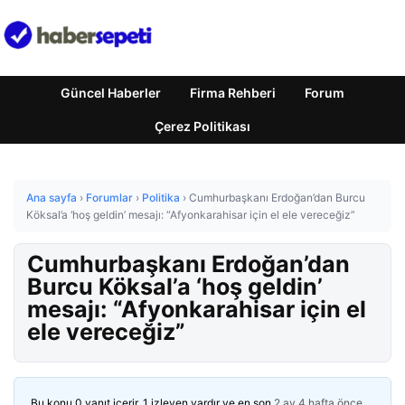
Güncel Haberler
Firma Rehberi
Forum
Çerez Politikası
Ana sayfa
›
Forumlar
›
Politika
›
Cumhurbaşkanı Erdoğan’dan Burcu
Köksal’a ‘hoş geldin’ mesajı: “Afyonkarahisar için el ele vereceğiz”
Cumhurbaşkanı Erdoğan’dan
Burcu Köksal’a ‘hoş geldin’
mesajı: “Afyonkarahisar için el
ele vereceğiz”
Bu konu 0 yanıt içerir, 1 izleyen vardır ve en son
2 ay 4 hafta önce