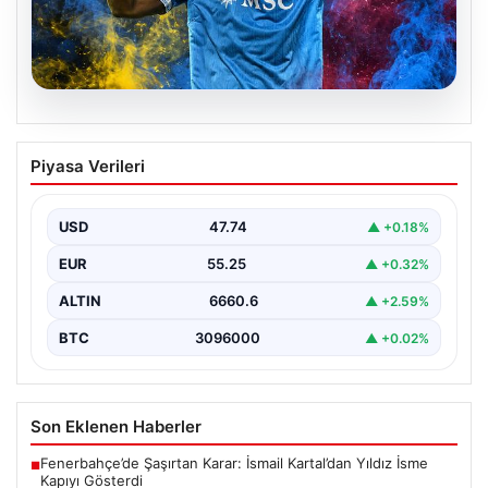
07.08.2026
Fenerbahçe istemişti, Trabzonspor
Piyasa Verileri
Lukaku’yu da alıyor!
USD
47.74
▲ +0.18%
EUR
55.25
▲ +0.32%
ALTIN
6660.6
▲ +2.59%
BTC
3096000
▲ +0.02%
Son Eklenen Haberler
Fenerbahçe’de Şaşırtan Karar: İsmail Kartal’dan Yıldız İsme
■
Kapıyı Gösterdi