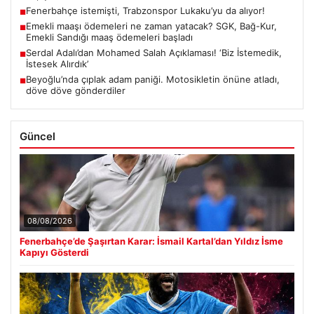
Fenerbahçe istemişti, Trabzonspor Lukaku’yu da alıyor!
■
Emekli maaşı ödemeleri ne zaman yatacak? SGK, Bağ-Kur,
■
Emekli Sandığı maaş ödemeleri başladı
Serdal Adalı’dan Mohamed Salah Açıklaması! ‘Biz İstemedik,
■
İstesek Alırdık’
Beyoğlu’nda çıplak adam paniği. Motosikletin önüne atladı,
■
döve döve gönderdiler
Güncel
08/08/2026
Fenerbahçe’de Şaşırtan Karar: İsmail Kartal’dan Yıldız İsme
Kapıyı Gösterdi