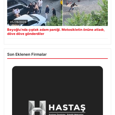
05/08/2026
Beyoğlu’nda çıplak adam paniği. Motosikletin önüne atladı,
döve döve gönderdiler
Son Eklenen Firmalar