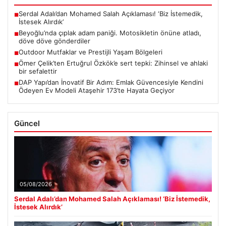
Serdal Adalı’dan Mohamed Salah Açıklaması! ‘Biz İstemedik,
■
İstesek Alırdık’
Beyoğlu’nda çıplak adam paniği. Motosikletin önüne atladı,
■
döve döve gönderdiler
Outdoor Mutfaklar ve Prestijli Yaşam Bölgeleri
■
Ömer Çelik’ten Ertuğrul Özkök’e sert tepki: Zihinsel ve ahlaki
■
bir sefalettir
DAP Yapı’dan İnovatif Bir Adım: Emlak Güvencesiyle Kendini
■
Ödeyen Ev Modeli Ataşehir 173’te Hayata Geçiyor
Güncel
05/08/2026
Serdal Adalı’dan Mohamed Salah Açıklaması! ‘Biz İstemedik,
İstesek Alırdık’