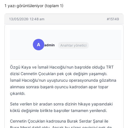
1 yazı görüntüleniyor (toplam 1)
13/05/2026: 12:48 am
#15149
A
admin
Anahtar yönetici
Özgü Kaya ve İsmail Hacıoğlu’nun başrolde olduğu TRT
dizisi Cennetin Çocukları pek çok değişim yaşamıştı.
İsmail Hacıoğlu’nun uyuşturucu operasyonunda gözaltına
alınması sonrası başarılı oyuncu kadrodan apar topar
çıkarıldı.
Sete verilen bir aradan sonra dizinin hikaye yapısındaki
köklü değişimle birlikte başroller tamamen yenilendi.
Cennetin Çocukları kadrosuna Burak Serdar Şanal ile
Buse Meral dahil oldu. Ancak bu süreç seyirciyi pek de