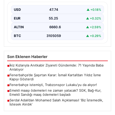
Fenerbahçe, yeni sezon hazırlıklarına hız kesmeden
devam ederken, kulüp içi stratejilerde önemli bir
USD
47.74
▲ +0.18%
değişiklik…
EUR
55.25
▲ +0.32%
ALTIN
6660.6
▲ +2.59%
BTC
3105059
▲ +0.29%
Son Eklenen Haberler
İkiz Kızlarıyla Anıtkabir Ziyareti Gündemde: 71 Yaşında Baba
■
Anlatıyor
Fenerbahçe’de Şaşırtan Karar: İsmail Kartal’dan Yıldız İsme
■
Kapıyı Gösterdi
Fenerbahçe istemişti, Trabzonspor Lukaku’yu da alıyor!
■
Emekli maaşı ödemeleri ne zaman yatacak? SGK, Bağ-Kur,
■
Emekli Sandığı maaş ödemeleri başladı
Serdal Adalı’dan Mohamed Salah Açıklaması! ‘Biz İstemedik,
■
İstesek Alırdık’