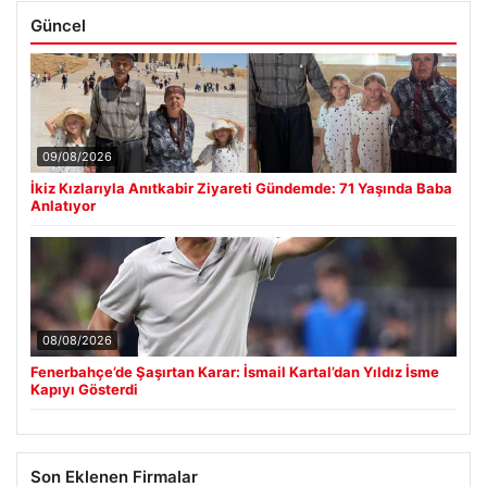
Güncel
09/08/2026
İkiz Kızlarıyla Anıtkabir Ziyareti Gündemde: 71 Yaşında Baba
Anlatıyor
08/08/2026
Fenerbahçe’de Şaşırtan Karar: İsmail Kartal’dan Yıldız İsme
Kapıyı Gösterdi
Son Eklenen Firmalar