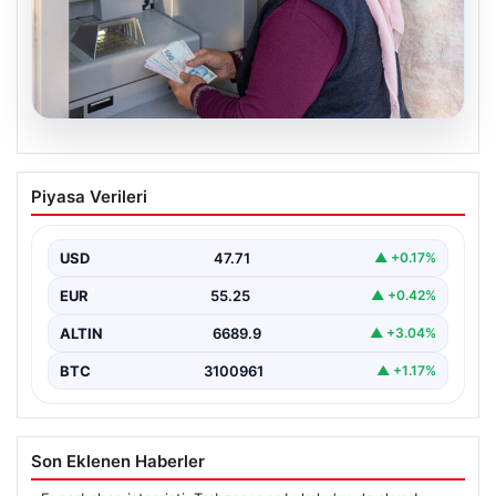
06.08.2026
Emekli maaşı ödemeleri ne zaman
Piyasa Verileri
yatacak? SGK, Bağ-Kur, Emekli Sandığı
maaş ödemeleri başladı
USD
47.71
▲ +0.17%
EUR
55.25
▲ +0.42%
ALTIN
6689.9
▲ +3.04%
BTC
3100961
▲ +1.17%
Son Eklenen Haberler