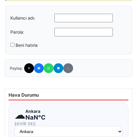
Kullanıcı adı:
Parola:
Beni hatırla
Paylaş:
Hava Durumu
☁
Ankara
NaN°C
ŞEHIR SEÇ