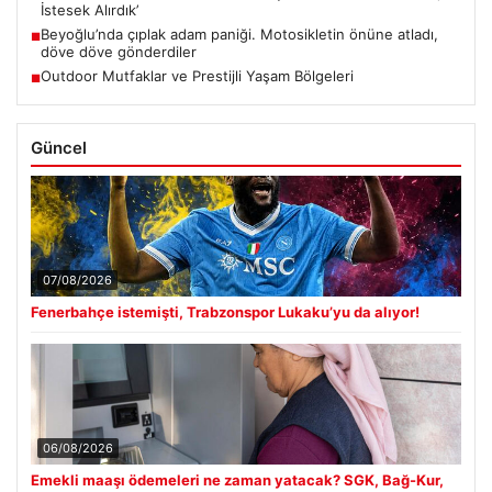
İstesek Alırdık’
Beyoğlu’nda çıplak adam paniği. Motosikletin önüne atladı,
■
döve döve gönderdiler
Outdoor Mutfaklar ve Prestijli Yaşam Bölgeleri
■
Güncel
07/08/2026
Fenerbahçe istemişti, Trabzonspor Lukaku’yu da alıyor!
06/08/2026
Emekli maaşı ödemeleri ne zaman yatacak? SGK, Bağ-Kur,