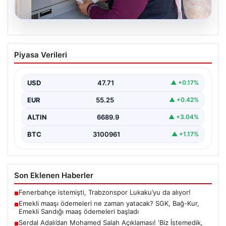
06.08.2026
Emekli maaşı ödemeleri ne zaman
Piyasa Verileri
yatacak? SGK, Bağ-Kur, Emekli Sandığı
maaş ödemeleri başladı
USD
47.71
▲ +0.17%
EUR
55.25
▲ +0.42%
ALTIN
6689.9
▲ +3.04%
BTC
3100961
▲ +1.17%
Son Eklenen Haberler
Fenerbahçe istemişti, Trabzonspor Lukaku’yu da alıyor!
■
Emekli maaşı ödemeleri ne zaman yatacak? SGK, Bağ-Kur,
■
Emekli Sandığı maaş ödemeleri başladı
Serdal Adalı’dan Mohamed Salah Açıklaması! ‘Biz İstemedik,
■