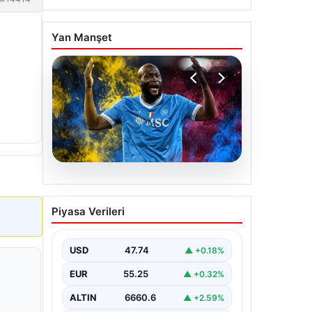
Yan Manşet
07.08.2026
Fenerbahçe istemişti,
Piyasa Verileri
Trabzonspor Lukaku’yu da
alıyor!
USD
47.74
▲ +0.18%
EUR
55.25
▲ +0.32%
ALTIN
6660.6
▲ +2.59%