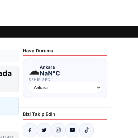
ı
Hava Durumu
☁
Ankara
vada
NaN°C
ŞEHIR SEÇ
Bizi Takip Edin
#14414