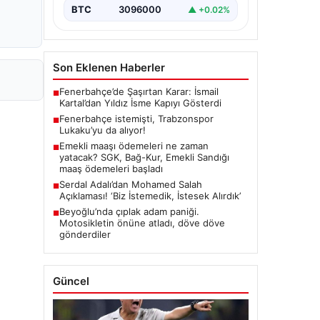
BTC
3096000
▲ +0.02%
Son Eklenen Haberler
Fenerbahçe’de Şaşırtan Karar: İsmail
■
Kartal’dan Yıldız İsme Kapıyı Gösterdi
Fenerbahçe istemişti, Trabzonspor
■
Lukaku’yu da alıyor!
Emekli maaşı ödemeleri ne zaman
■
yatacak? SGK, Bağ-Kur, Emekli Sandığı
maaş ödemeleri başladı
Serdal Adalı’dan Mohamed Salah
■
Açıklaması! ‘Biz İstemedik, İstesek Alırdık’
Beyoğlu’nda çıplak adam paniği.
■
Motosikletin önüne atladı, döve döve
gönderdiler
Güncel