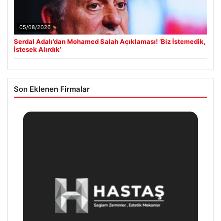
05/08/2026
Serdal Adalı’dan Mohamed Salah Açıklaması! ‘Biz İstemedik,
İstesek Alırdık’
Son Eklenen Firmalar