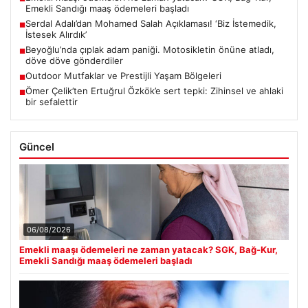
Emekli Sandığı maaş ödemeleri başladı
Serdal Adalı’dan Mohamed Salah Açıklaması! ‘Biz İstemedik,
■
İstesek Alırdık’
Beyoğlu’nda çıplak adam paniği. Motosikletin önüne atladı,
■
döve döve gönderdiler
Outdoor Mutfaklar ve Prestijli Yaşam Bölgeleri
■
Ömer Çelik’ten Ertuğrul Özkök’e sert tepki: Zihinsel ve ahlaki
■
bir sefalettir
Güncel
06/08/2026
Emekli maaşı ödemeleri ne zaman yatacak? SGK, Bağ-Kur,
Emekli Sandığı maaş ödemeleri başladı