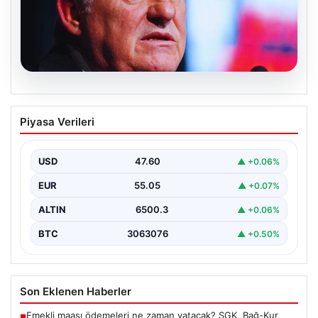
05.08.2026
Serdal Adalı’dan Mohamed Salah
Piyasa Verileri
Açıklaması! ‘Biz İstemedik, İstesek
Alırdık’
USD
47.60
▲ +0.06%
Beşiktaş Başkanı Serdal Adalı, futbol dünyasında sıkça
gündeme gelen Mohamed Salah transferiyle ilgili
EUR
55.05
▲ +0.07%
önemli…
ALTIN
6500.3
▲ +0.06%
BTC
3063076
▲ +0.50%
Son Eklenen Haberler
Emekli maaşı ödemeleri ne zaman yatacak? SGK, Bağ-Kur,
■