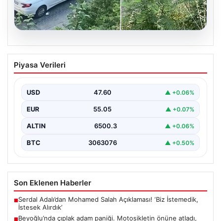
05.08.2026
Beyoğlu’nda çıplak adam paniği.
Piyasa Verileri
Motosikletin önüne atladı, döve döve
gönderdiler
USD
47.60
▲ +0.06%
{"title": "Beyoğlu'nda Çıplak Adamın Panik Yaratan
Hareketleri ve Sonrası", "content": "Beyoğlu ilçesinde
EUR
55.05
▲ +0.07%
yaşanan olay,…
ALTIN
6500.3
▲ +0.06%
BTC
3063076
▲ +0.50%
Son Eklenen Haberler
Serdal Adalı’dan Mohamed Salah Açıklaması! ‘Biz İstemedik,
■
İstesek Alırdık’
Beyoğlu’nda çıplak adam paniği. Motosikletin önüne atladı,
■