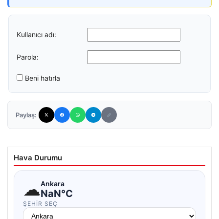
Kullanıcı adı:
Parola:
Beni hatırla
Paylaş:
Hava Durumu
☁
Ankara
NaN°C
ŞEHIR SEÇ