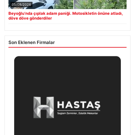
05/08/2026
Beyoğlu’nda çıplak adam paniği. Motosikletin önüne atladı,
döve döve gönderdiler
Son Eklenen Firmalar