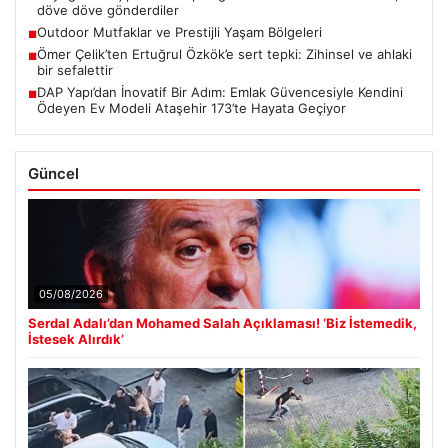
döve döve gönderdiler
Outdoor Mutfaklar ve Prestijli Yaşam Bölgeleri
■
Ömer Çelik’ten Ertuğrul Özkök’e sert tepki: Zihinsel ve ahlaki
■
bir sefalettir
DAP Yapı’dan İnovatif Bir Adım: Emlak Güvencesiyle Kendini
■
Ödeyen Ev Modeli Ataşehir 173’te Hayata Geçiyor
Güncel
05/08/2026
Serdal Adalı’dan Mohamed Salah Açıklaması! ‘Biz İstemedik,
İstesek Alırdık’